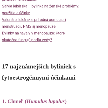
Šalvia lekárska – bylinka na ženské problémy:
použitie a účinky.
Valeriána lekárska: prírodná pomoc pri
menštruácii, PMS aj menopauze
Bylinky na návaly v menopauze: Ktoré
skutočne fungujú podľa vedy?
17 najznámejších byliniek s
fytoestrogénnymi účinkami
1. Chmeľ (
Humulus lupulus
)