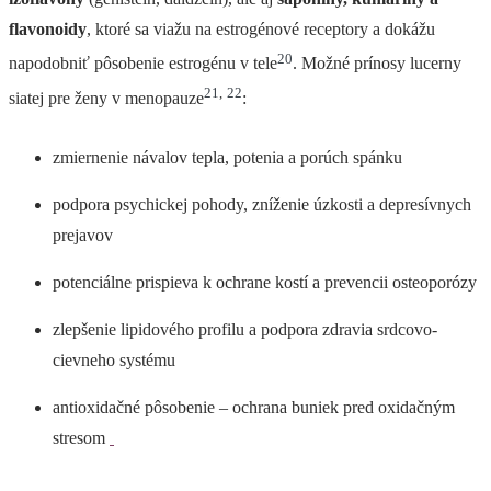
flavonoidy
, ktoré sa viažu na estrogénové receptory a dokážu
20
napodobniť pôsobenie estrogénu v tele
. Možné prínosy lucerny
21
,
22
siatej pre ženy v menopauze
:
zmiernenie návalov tepla, potenia a porúch spánku
podpora psychickej pohody, zníženie úzkosti a depresívnych
prejavov
potenciálne prispieva k ochrane kostí a prevencii osteoporózy
zlepšenie lipidového profilu a podpora zdravia srdcovo-
cievneho systému
antioxidačné pôsobenie – ochrana buniek pred oxidačným
stresom