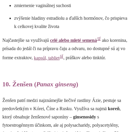
zmiernenie vaginálnej suchosti
zvýšenie hladiny estradiolu a ďalších hormónov, čo prispieva
k celkovej kvalite života
🛒
Najčastejšie sa využívajú
celé alebo mleté semená
ako korenina,
prísada do jedál či na prípravu čaju a odvaru, no dostupné sú aj vo
🛒
forme extraktov,
kapsúl, tabliet
, práškov alebo tinktúr.
10. Ženšen (
Panax ginseng
)
Ženšen patrí medzi najznámejšie liečivé rastliny Ázie, pestuje sa
predovšetkým v Kórei, Číne a Rusku. Využíva sa najmä
koreň
,
ktorý obsahuje ženšenové saponíny –
ginsenosidy
s
fytoestrogénnym účinkom, ale aj polysacharidy, polyacetylény,