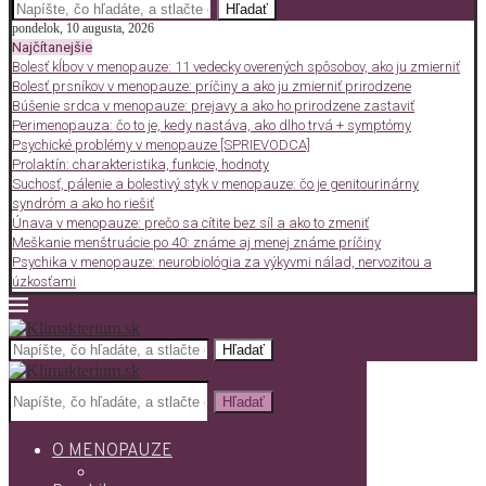
Hľadať
pondelok, 10 augusta, 2026
Najčítanejšie
Bolesť kĺbov v menopauze: 11 vedecky overených spôsobov, ako ju zmierniť
Bolesť prsníkov v menopauze: príčiny a ako ju zmierniť prirodzene
Búšenie srdca v menopauze: prejavy a ako ho prirodzene zastaviť
Perimenopauza: čo to je, kedy nastáva, ako dlho trvá + symptómy
Psychické problémy v menopauze [SPRIEVODCA]
Prolaktín: charakteristika, funkcie, hodnoty
Suchosť, pálenie a bolestivý styk v menopauze: čo je genitourinárny
syndróm a ako ho riešiť
Únava v menopauze: prečo sa cítite bez síl a ako to zmeniť
Meškanie menštruácie po 40: známe aj menej známe príčiny
Psychika v menopauze: neurobiológia za výkyvmi nálad, nervozitou a
úzkosťami
Hľadať
Hľadať
O MENOPAUZE