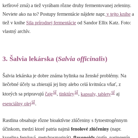
kefírové zrná) a tiež vyrábam rôzne druhy fermentovanej zeleniny.
Neviete ako na to? Postupy fermentácie nájdete napr.
v tejto knihe
a
tiež v knihe
Sila prírodnej fermentácie
od Sandor Ellix Katz. Foto:
vlastný archív.
3. Šalvia lekárska (
Salvia officinalis
)
Šalvia lekárska je dobre známa bylinka na ženské problémy. Na
liečebné účely sa zbierajú jej listy alebo celá kvitnúca vňať, z
🛒
🛒
🛒
ktorých sa pripravujú
čaje
,
tinktúry
,
kapsuly, tablety
aj
🛒
esenciálny olej
.
Rastlina obsahuje rôzne bioaktívne zlúčeniny s fytoestrogénnym
účinkom, medzi ktoré patria najmä
fenolové zlúčeniny
(napr.
kyselina ferulová, metylrosmarinát),
flavonoidy
(rutín, naringenín,