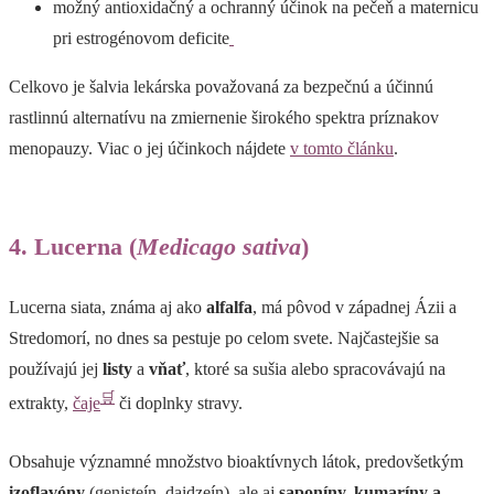
možný antioxidačný a ochranný účinok na pečeň a maternicu
pri estrogénovom deficite
Celkovo je šalvia lekárska považovaná za bezpečnú a účinnú
rastlinnú alternatívu na zmiernenie širokého spektra príznakov
menopauzy. Viac o jej účinkoch nájdete
v tomto článku
.
4. Lucerna (
Medicago sativa
)
Lucerna siata, známa aj ako
alfalfa
, má pôvod v západnej Ázii a
Stredomorí, no dnes sa pestuje po celom svete. Najčastejšie sa
používajú jej
listy
a
vňať
, ktoré sa sušia alebo spracovávajú na
🛒
extrakty,
čaje
či doplnky stravy.
Obsahuje významné množstvo bioaktívnych látok, predovšetkým
izoflavóny
(genisteín, daidzeín), ale aj
saponíny, kumaríny a