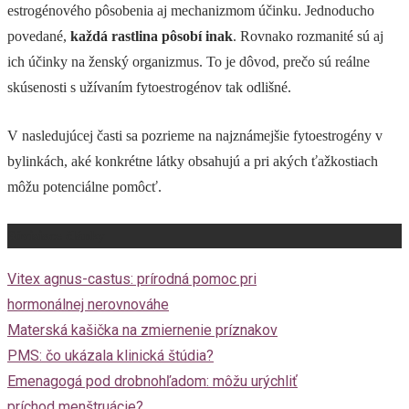
estrogénového pôsobenia aj mechanizmom účinku. Jednoducho
povedané,
každá rastlina pôsobí inak
. Rovnako rozmanité sú aj
ich účinky na ženský organizmus. To je dôvod, prečo sú reálne
skúsenosti s užívaním fytoestrogénov tak odlišné.
V nasledujúcej časti sa pozrieme na najznámejšie fytoestrogény v
bylinkách, aké konkrétne látky obsahujú a pri akých ťažkostiach
môžu potenciálne pomôcť.
Súvisiace články
Vitex agnus-castus: prírodná pomoc pri
hormonálnej nerovnováhe
Materská kašička na zmiernenie príznakov
PMS: čo ukázala klinická štúdia?
Emenagogá pod drobnohľadom: môžu urýchliť
príchod menštruácie?