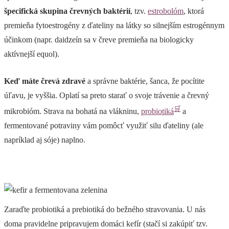
špecifická skupina črevných baktérií
, tzv.
estrobolóm
, ktorá
premieňa fytoestrogény z ďateliny na látky so silnejším estrogénnym
účinkom (napr. daidzeín sa v čreve premieňa na biologicky
aktívnejší equol).
Keď máte črevá zdravé
a správne baktérie, šanca, že pocítite
úľavu, je vyššia. Oplatí sa preto starať o svoje trávenie a črevný
🛒
mikrobióm. Strava na bohatá na vlákninu,
probiotiká
a
fermentované potraviny vám pomôcť využiť silu ďateliny (ale
napríklad aj sóje) naplno.
Zaraďte probiotiká a prebiotiká do bežného stravovania. U nás
doma pravidelne pripravujem domáci kefír (stačí si zakúpiť tzv.