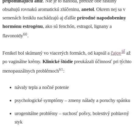
pripomínajúcu aníz
. Nie je to náhoda, pretože obe rastliny
obsahujú rovnakú aromatickú zlúčeninu,
anetol
. Okrem nej sa v
semenách feniklu nachádzajú aj ďalšie
prírodné napodobeniny
hormónu estrogénu
, ako sú fenchón, estragol, lignany a
60
flavonoidy
.
🛒
Fenikel bol skúmaný vo viacerých formách, od kapsúl a
čajov
až
po vaginálne krémy.
Klinické štúdie
preukázali účinnosť pri týchto
61
menopauzálnych problémoch
:
návaly tepla a nočné potenie
psychologické symptómy – zmeny nálady a poruchy spánku
urogenitálne problémy – suchosť pošvy, bolestivý pohlavný
styk