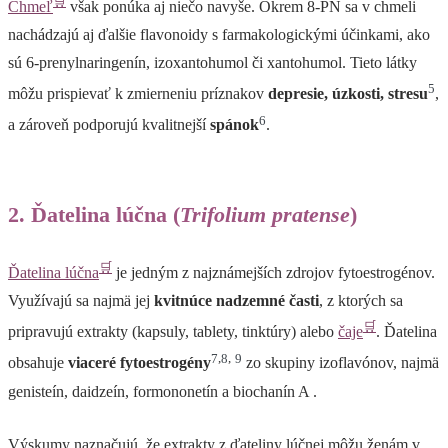
🛒
Chmeľ
však ponúka aj niečo navyše. Okrem 8-PN sa v chmeli
nachádzajú aj ďalšie flavonoidy s farmakologickými účinkami, ako
sú 6-prenylnaringenín, izoxantohumol či xantohumol. Tieto látky
5
môžu prispievať k zmierneniu príznakov
depresie, úzkosti, stresu
,
6
a zároveň podporujú kvalitnejší
spánok
.
2. Ďatelina lúčna (
Trifolium pratense
)
🛒
Ďatelina lúčna
je jedným z najznámejších zdrojov fytoestrogénov.
Využívajú sa najmä jej
kvitnúce nadzemné časti
, z ktorých sa
🛒
pripravujú extrakty (kapsuly, tablety, tinktúry) alebo
čaje
. Ďatelina
7
,
8
,
9
obsahuje
viaceré fytoestrogény
zo skupiny izoflavónov, najmä
genisteín, daidzeín, formononetín a biochanín A .
Výskumy naznačujú, že extrakty z ďateliny lúčnej môžu ženám v