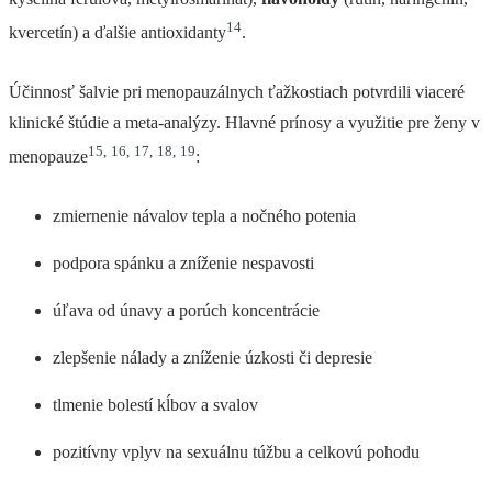
14
kvercetín) a ďalšie antioxidanty
.
Účinnosť šalvie pri menopauzálnych ťažkostiach potvrdili viaceré
klinické štúdie a meta-analýzy. Hlavné prínosy a využitie pre ženy v
15
,
16
,
17
,
18
,
19
menopauze
:
zmiernenie návalov tepla a nočného potenia
podpora spánku a zníženie nespavosti
úľava od únavy a porúch koncentrácie
zlepšenie nálady a zníženie úzkosti či depresie
tlmenie bolestí kĺbov a svalov
pozitívny vplyv na sexuálnu túžbu a celkovú pohodu