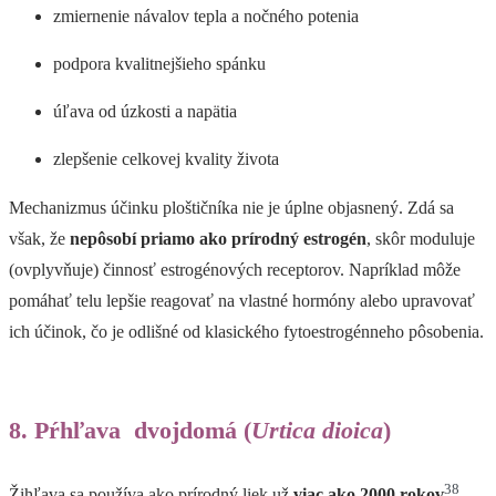
zmiernenie návalov tepla a nočného potenia
podpora kvalitnejšieho spánku
úľava od úzkosti a napätia
zlepšenie celkovej kvality života
Mechanizmus účinku ploštičníka nie je úplne objasnený. Zdá sa
však, že
nepôsobí priamo ako prírodný estrogén
, skôr moduluje
(ovplyvňuje) činnosť estrogénových receptorov. Napríklad môže
pomáhať telu lepšie reagovať na vlastné hormóny alebo upravovať
ich účinok, čo je odlišné od klasického fytoestrogénneho pôsobenia.
8. Pŕhľava dvojdomá (
Urtica dioica
)
38
Žihľava sa používa ako prírodný liek už
viac ako 2000 rokov
.