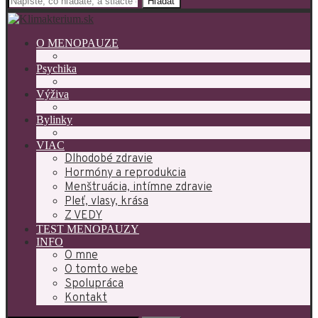
Hľadať
O MENOPAUZE
Psychika
Výživa
Bylinky
VIAC
Dlhodobé zdravie
Hormóny a reprodukcia
Menštruácia, intímne zdravie
Pleť, vlasy, krása
Z VEDY
TEST MENOPAUZY
INFO
O mne
O tomto webe
Spolupráca
Kontakt