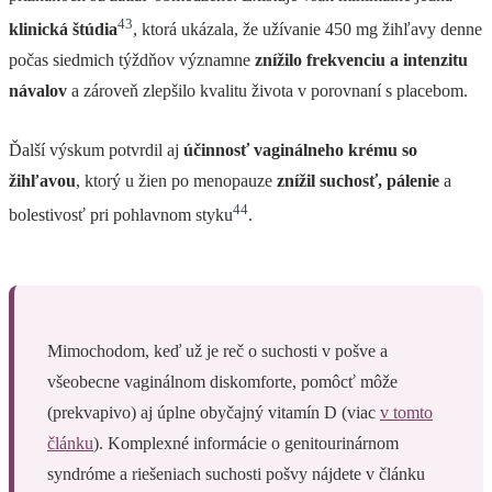
43
klinická štúdia
, ktorá ukázala, že užívanie 450 mg žihľavy denne
počas siedmich týždňov významne
znížilo frekvenciu a intenzitu
návalov
a zároveň zlepšilo kvalitu života v porovnaní s placebom.
Ďalší výskum potvrdil aj
účinnosť vaginálneho krému so
žihľavou
, ktorý u žien po menopauze
znížil suchosť, pálenie
a
44
bolestivosť pri pohlavnom styku
.
Mimochodom, keď už je reč o suchosti v pošve a
všeobecne vaginálnom diskomforte, pomôcť môže
(prekvapivo) aj úplne obyčajný vitamín D (viac
v tomto
článku
). Komplexné informácie o genitourinárnom
syndróme a riešeniach suchosti pošvy nájdete v článku