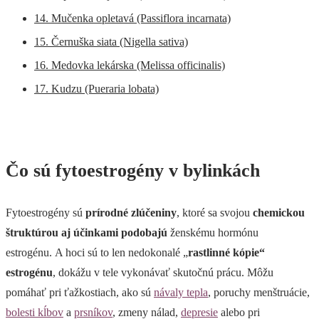
14. Mučenka opletavá (Passiflora incarnata)
15. Černuška siata (Nigella sativa)
16. Medovka lekárska (Melissa officinalis)
17. Kudzu (Pueraria lobata)
Čo sú fytoestrogény v bylinkách
Fytoestrogény sú
prírodné zlúčeniny
, ktoré sa svojou
chemickou
štruktúrou aj účinkami podobajú
ženskému hormónu
estrogénu. A hoci sú to len nedokonalé „
rastlinné kópie“
estrogénu
, dokážu v tele vykonávať skutočnú prácu. Môžu
pomáhať pri ťažkostiach, ako sú
návaly tepla
, poruchy menštruácie,
bolesti kĺbov
a
prsníkov
, zmeny nálad,
depresie
alebo pri