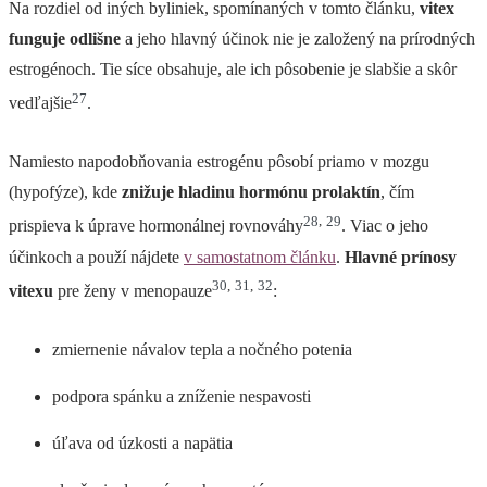
Na rozdiel od iných byliniek, spomínaných v tomto článku,
vitex
funguje odlišne
a jeho hlavný účinok nie je založený na prírodných
estrogénoch. Tie síce obsahuje, ale ich pôsobenie je slabšie a skôr
27
vedľajšie
.
Namiesto napodobňovania estrogénu pôsobí priamo v mozgu
(hypofýze), kde
znižuje hladinu hormónu prolaktín
, čím
28
,
29
prispieva k úprave hormonálnej rovnováhy
. Viac o jeho
účinkoch a použí nájdete
v samostatnom článku
.
Hlavné prínosy
30
,
31
,
32
vitexu
pre ženy v menopauze
:
zmiernenie návalov tepla a nočného potenia
podpora spánku a zníženie nespavosti
úľava od úzkosti a napätia