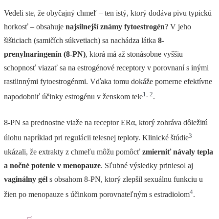
Vedeli ste, že obyčajný chmeľ – ten istý, ktorý dodáva pivu typickú
horkosť – obsahuje
najsilnejší známy fytoestrogén
? V jeho
šišticiach (samičích súkvetiach) sa nachádza látka
8-
prenylnaringenín (8-PN)
, ktorá má až stonásobne vyššiu
schopnosť viazať sa na estrogénové receptory v porovnaní s inými
rastlinnými fytoestrogénmi. Vďaka tomu dokáže pomerne efektívne
1
,
2
napodobniť účinky estrogénu v ženskom tele
.
8-PN sa prednostne viaže na receptor ERα, ktorý zohráva dôležitú
3
úlohu napríklad pri regulácii telesnej teploty. Klinické štúdie
ukázali, že extrakty z chmeľu môžu pomôcť
zmierniť návaly tepla
a nočné potenie v menopauze
. Sľubné výsledky priniesol aj
vaginálny gél
s obsahom 8-PN, ktorý zlepšil sexuálnu funkciu u
4
žien po menopauze s účinkom porovnateľným s estradiolom
.