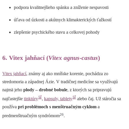
podpora kvalitnejšieho spánku a zníženie nespavosti
úľava od úzkosti a akútnych klimakterických ťažkostí
zlepšenie psychického stavu a celkovej pohody
6. Vitex jahňací (
Vitex agnus-castus
)
Vitex jahňací
, známy aj ako mníšske korenie, pochádza zo
stredomoria a západnej Ázie. V tradičnej medicíne sa využívajú
najmä jeho
plody – drobné bobule
, z ktorých sa pripravujú
🛒
🛒
najčastejšie
tinktúry
,
kapsuly, tablety
alebo čaj. Už stáročia sa
používa
pri problémoch s menštruačným cyklom
a
26
predmenštruačným syndrómom
.