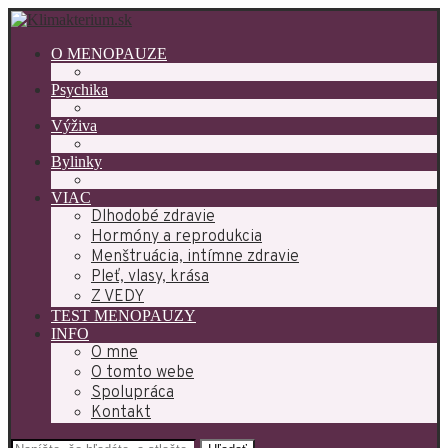
O MENOPAUZE
Psychika
Výživa
Bylinky
VIAC
Dlhodobé zdravie
Hormóny a reprodukcia
Menštruácia, intímne zdravie
Pleť, vlasy, krása
Z VEDY
TEST MENOPAUZY
INFO
O mne
O tomto webe
Spolupráca
Kontakt