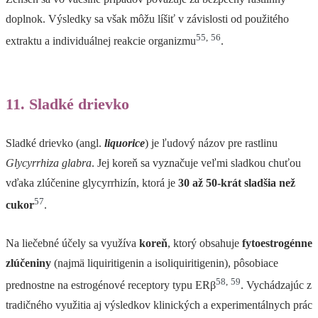
doplnok. Výsledky sa však môžu líšiť v závislosti od použitého
55
,
56
extraktu a individuálnej reakcie organizmu
.
11. Sladké drievko
Sladké drievko (angl.
liquorice
) je ľudový názov pre rastlinu
Glycyrrhiza glabra
. Jej koreň sa vyznačuje veľmi sladkou chuťou
vďaka zlúčenine glycyrrhizín, ktorá je
30 až 50-krát sladšia než
57
cukor
.
Na liečebné účely sa využíva
koreň
, ktorý obsahuje
fytoestrogénne
zlúčeniny
(najmä liquiritigenin a isoliquiritigenin), pôsobiace
58
,
59
prednostne na estrogénové receptory typu ERβ
. Vychádzajúc z
tradičného využitia aj výsledkov klinických a experimentálnych prác