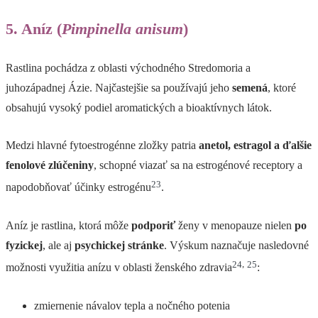
5. Aníz (
Pimpinella anisum
)
Rastlina pochádza z oblasti východného Stredomoria a
juhozápadnej Ázie. Najčastejšie sa používajú jeho
semená
, ktoré
obsahujú vysoký podiel aromatických a bioaktívnych látok.
Medzi hlavné fytoestrogénne zložky patria
anetol, estragol a ďalšie
fenolové zlúčeniny
, schopné viazať sa na estrogénové receptory a
23
napodobňovať účinky estrogénu
.
Aníz je rastlina, ktorá môže
podporiť
ženy v menopauze nielen
po
fyzickej
, ale aj
psychickej stránke
. Výskum naznačuje nasledovné
24
,
25
možnosti využitia anízu v oblasti ženského zdravia
:
zmiernenie návalov tepla a nočného potenia