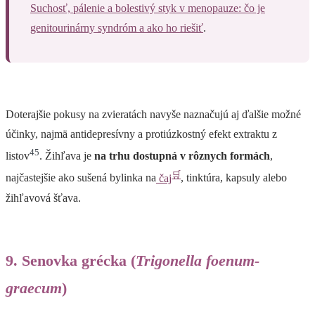
Suchosť, pálenie a bolestivý styk v menopauze: čo je
genitourinárny syndróm a ako ho riešiť
.
Doterajšie pokusy na zvieratách navyše naznačujú aj ďalšie možné
účinky, najmä antidepresívny a protiúzkostný efekt extraktu z
45
listov
. Žihľava je
na trhu dostupná v rôznych formách
,
🛒
najčastejšie ako sušená bylinka na
čaj
, tinktúra, kapsuly alebo
žihľavová šťava.
9. Senovka grécka (
Trigonella foenum-
graecum
)