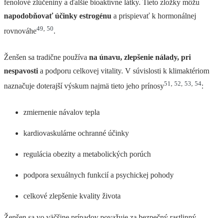
fenolové zlúčeniny a ďalšie bioaktívne látky. Tieto zložky môžu
napodobňovať účinky estrogénu
a prispievať k hormonálnej
49
,
50
rovnováhe
.
Ženšen sa tradične používa
na únavu, zlepšenie nálady, pri
nespavosti
a podporu celkovej vitality. V súvislosti k klimaktériom
51
,
52
,
53
,
54
naznačuje doterajší výskum najmä tieto jeho prínosy
:
zmiernenie návalov tepla
kardiovaskulárne ochranné účinky
regulácia obezity a metabolických porúch
podpora sexuálnych funkcií a psychickej pohody
celkové zlepšenie kvality života
Ženšen sa vo väčšine prípadov považuje za bezpečný rastlinný