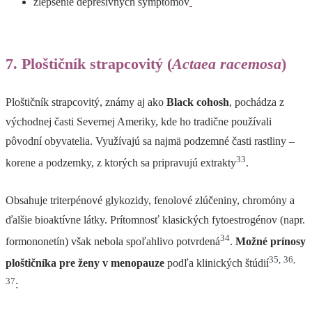
zlepšenie depresívnych symptómov
7. Ploštičník strapcovitý (
Actaea racemosa
)
Ploštičník strapcovitý, známy aj ako
Black cohosh
, pochádza z
východnej časti Severnej Ameriky, kde ho tradične používali
pôvodní obyvatelia. Využívajú sa najmä podzemné časti rastliny –
33
korene a podzemky, z ktorých sa pripravujú extrakty
.
Obsahuje triterpénové glykozidy, fenolové zlúčeniny, chromóny a
ďalšie bioaktívne látky. Prítomnosť klasických fytoestrogénov (napr.
34
formononetín) však nebola spoľahlivo potvrdená
.
Možné prínosy
35
,
36
,
ploštičníka pre ženy v menopauze
podľa klinických štúdií
37
: