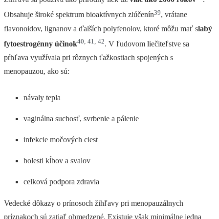
39
Obsahuje široké spektrum bioaktívnych zlúčenín
, vrátane
flavonoidov, lignanov a ďalších polyfenolov, ktoré môžu mať s
labý
40
,
41
,
42
fytoestrogénny účinok
. V ľudovom liečiteľstve sa
pŕhľava využívala pri rôznych ťažkostiach spojených s
menopauzou, ako sú:
návaly tepla
vaginálna suchosť, svrbenie a pálenie
infekcie močových ciest
bolesti kĺbov a svalov
celková podpora zdravia
Vedecké dôkazy o prínosoch žihľavy pri menopauzálnych
príznakoch sú zatiaľ obmedzené. Existuje však minimálne jedna