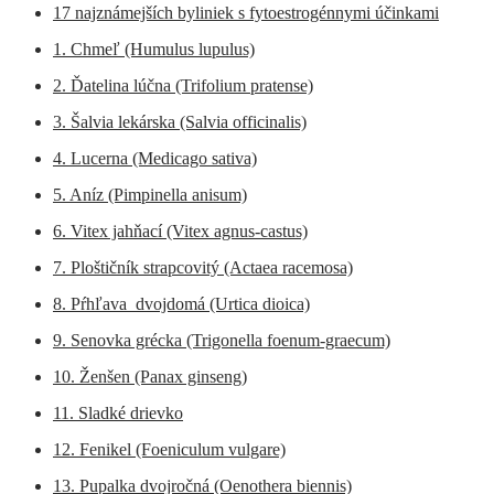
17 najznámejších byliniek s fytoestrogénnymi účinkami
1. Chmeľ (Humulus lupulus)
2. Ďatelina lúčna (Trifolium pratense)
3. Šalvia lekárska (Salvia officinalis)
4. Lucerna (Medicago sativa)
5. Aníz (Pimpinella anisum)
6. Vitex jahňací (Vitex agnus-castus)
7. Ploštičník strapcovitý (Actaea racemosa)
8. Pŕhľava dvojdomá (Urtica dioica)
9. Senovka grécka (Trigonella foenum-graecum)
10. Ženšen (Panax ginseng)
11. Sladké drievko
12. Fenikel (Foeniculum vulgare)
13. Pupalka dvojročná (Oenothera biennis)