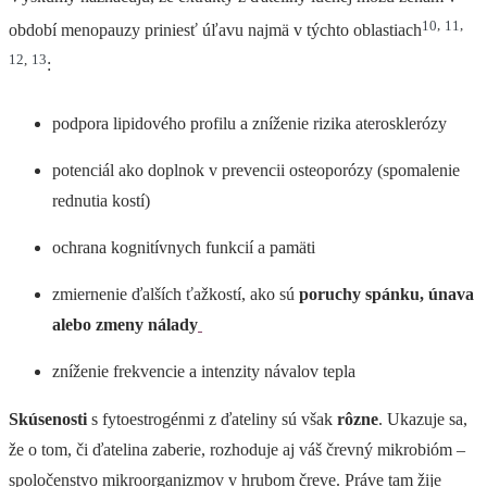
10
,
11
,
období menopauzy priniesť úľavu najmä v týchto oblastiach
12
,
13
:
podpora lipidového profilu a zníženie rizika aterosklerózy
potenciál ako doplnok v prevencii osteoporózy (spomalenie
rednutia kostí)
ochrana kognitívnych funkcií a pamäti
zmiernenie ďalších ťažkostí, ako sú
poruchy spánku, únava
alebo zmeny nálady
zníženie frekvencie a intenzity návalov tepla
Skúsenosti
s fytoestrogénmi z ďateliny sú však
rôzne
. Ukazuje sa,
že o tom, či ďatelina zaberie, rozhoduje aj váš črevný mikrobióm –
spoločenstvo mikroorganizmov v hrubom čreve. Práve tam žije