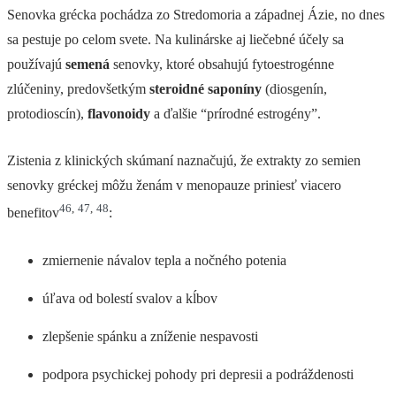
Senovka grécka pochádza zo Stredomoria a západnej Ázie, no dnes
sa pestuje po celom svete. Na kulinárske aj liečebné účely sa
používajú
semená
senovky, ktoré obsahujú fytoestrogénne
zlúčeniny, predovšetkým
steroidné saponíny
(diosgenín,
protodioscín),
flavonoidy
a ďalšie “prírodné estrogény”.
Zistenia z klinických skúmaní naznačujú, že extrakty zo semien
senovky gréckej môžu ženám v menopauze priniesť viacero
46
,
47
,
48
benefitov
:
zmiernenie návalov tepla a nočného potenia
úľava od bolestí svalov a kĺbov
zlepšenie spánku a zníženie nespavosti
podpora psychickej pohody pri depresii a podráždenosti