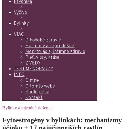
Psychika
Výživa
Bylinky
VIAC
Dlhodobé zdravie
Hormóny a reprodukcia
Menštruácia, intímne zdravie
Pleť, vlasy, krása
Z VEDY
TEST MENOPAUZY
INFO
O mne
O tomto webe
Spolupráca
Kontakt
Bylinky a prírodné riešenia
Fytoestrogény v bylinkách: mechanizmy
účinku + 17 najúčinnejších rastlín