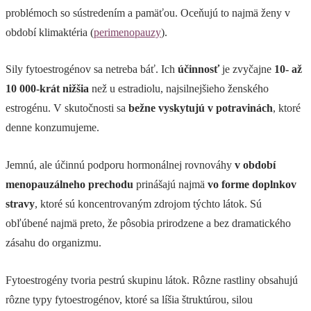
problémoch so sústredením a pamäťou. Oceňujú to najmä ženy v
období klimaktéria (
perimenopauzy
).
Sily fytoestrogénov sa netreba báť. Ich
účinnosť
je zvyčajne
10- až
10 000-krát nižšia
než u estradiolu, najsilnejšieho ženského
estrogénu. V skutočnosti sa
bežne vyskytujú v potravinách
, ktoré
denne konzumujeme.
Jemnú, ale účinnú podporu hormonálnej rovnováhy
v období
menopauzálneho prechodu
prinášajú najmä
vo forme doplnkov
stravy
, ktoré sú koncentrovaným zdrojom týchto látok. Sú
obľúbené najmä preto, že pôsobia prirodzene a bez dramatického
zásahu do organizmu.
Fytoestrogény tvoria pestrú skupinu látok. Rôzne rastliny obsahujú
rôzne typy fytoestrogénov, ktoré sa líšia štruktúrou, silou