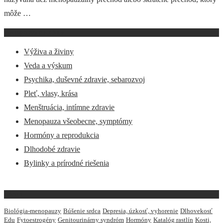
môže …
Kategórie článkov
Výživa a živiny
Veda a výskum
Psychika, duševné zdravie, sebarozvoj
Pleť, vlasy, krása
Menštruácia, intímne zdravie
Menopauza všeobecne, symptómy
Hormóny a reprodukcia
Dlhodobé zdravie
Bylinky a prírodné riešenia
Témy
Biológia-menopauzy
Búšenie srdca
Depresia, úzkosť, vyhorenie
Dlhovekosť
Edu
Fytoestrogény
Genitourinárny syndróm
Hormóny
Katalóg rastlín
Kosti,