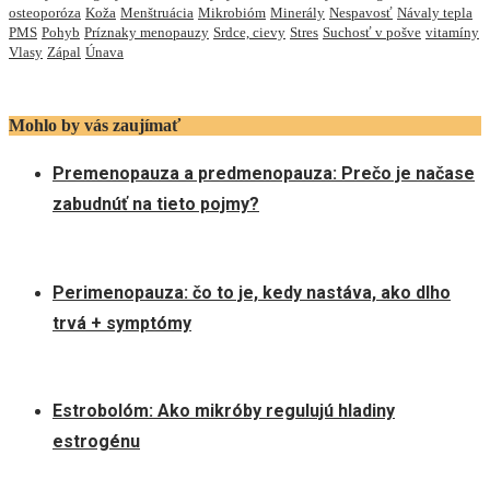
osteoporóza
Koža
Menštruácia
Mikrobióm
Minerály
Nespavosť
Návaly tepla
PMS
Pohyb
Príznaky menopauzy
Srdce, cievy
Stres
Suchosť v pošve
vitamíny
Vlasy
Zápal
Únava
Mohlo by vás zaujímať
Premenopauza a predmenopauza: Prečo je načase
zabudnúť na tieto pojmy?
Perimenopauza: čo to je, kedy nastáva, ako dlho
trvá + symptómy
Estrobolóm: Ako mikróby regulujú hladiny
estrogénu