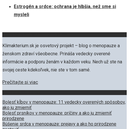
Estrogén a srdce: ochrana je hlbšia, než sme si
mysleli
O projekte KLIMAKTERIUM.SK
Klimakterium.sk je osvetový projekt – blog o menopauze a
ženskom zdraví všeobecne. Prináša vedecky overené
informácie a podporu ženám v každom veku. Nech už ste na
svojej ceste kdekoľvek, nie ste v tom samé.
Prečítajte si viac
Najčítanejšie články
Bolesť kĺbov v menopauze: 11 vedecky overených spôsobov,
ako ju zmierniť
Bolesť prsníkov v menopauze: príčiny a ako ju zmierniť
prirodzene
Búšenie srdca v menopauze: prejavy a ako ho prirodzene