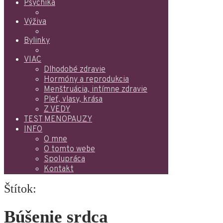
Psychika
Výživa
Bylinky
VIAC
Dlhodobé zdravie
Hormóny a reprodukcia
Menštruácia, intímne zdravie
Pleť, vlasy, krása
Z VEDY
TEST MENOPAUZY
INFO
O mne
O tomto webe
Spolupráca
Kontakt
Štítok:
Búšenie srdca