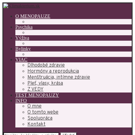
O MENOPAUZE
Psychika
Výživa
Bylinky
VIAC
Dlhodobé zdravie
Hormóny a reprodukcia
Menštruácia, intímne zdravie
Pleť, vlasy, krása
Z VEDY
TEST MENOPAUZY
INFO
O mne
O tomto webe
Spolupráca
Kontakt