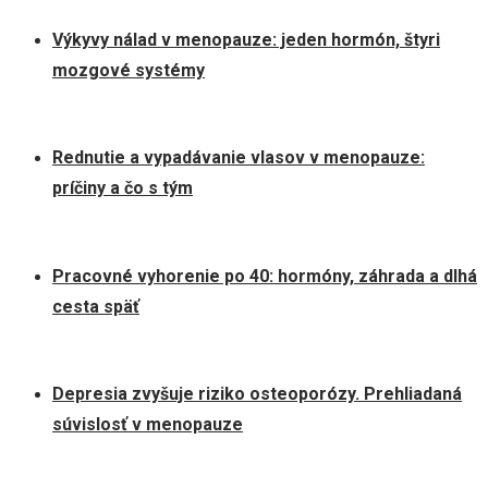
Výkyvy nálad v menopauze: jeden hormón, štyri
mozgové systémy
Rednutie a vypadávanie vlasov v menopauze:
príčiny a čo s tým
Pracovné vyhorenie po 40: hormóny, záhrada a dlhá
cesta späť
Depresia zvyšuje riziko osteoporózy. Prehliadaná
súvislosť v menopauze