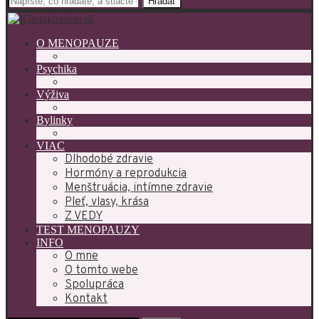
Hľadať
O MENOPAUZE
Psychika
Výživa
Bylinky
VIAC
Dlhodobé zdravie
Hormóny a reprodukcia
Menštruácia, intímne zdravie
Pleť, vlasy, krása
Z VEDY
TEST MENOPAUZY
INFO
O mne
O tomto webe
Spolupráca
Kontakt