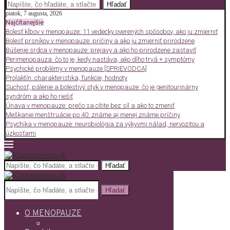
Hľadať
piatok, 7 augusta, 2026
Najčítanejšie
Bolesť kĺbov v menopauze: 11 vedecky overených spôsobov, ako ju zmierniť
Bolesť prsníkov v menopauze: príčiny a ako ju zmierniť prirodzene
Búšenie srdca v menopauze: prejavy a ako ho prirodzene zastaviť
Perimenopauza: čo to je, kedy nastáva, ako dlho trvá + symptómy
Psychické problémy v menopauze [SPRIEVODCA]
Prolaktín: charakteristika, funkcie, hodnoty
Suchosť, pálenie a bolestivý styk v menopauze: čo je genitourinárny
syndróm a ako ho riešiť
Únava v menopauze: prečo sa cítite bez síl a ako to zmeniť
Meškanie menštruácie po 40: známe aj menej známe príčiny
Psychika v menopauze: neurobiológia za výkyvmi nálad, nervozitou a
úzkosťami
Hľadať
Hľadať
O MENOPAUZE