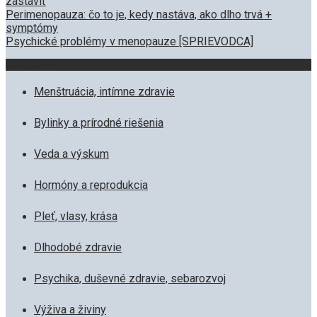
zastaviť
Perimenopauza: čo to je, kedy nastáva, ako dlho trvá +
symptómy
Psychické problémy v menopauze [SPRIEVODCA]
Kategórie
Menštruácia, intímne zdravie
Bylinky a prírodné riešenia
Veda a výskum
Hormóny a reprodukcia
Pleť, vlasy, krása
Dlhodobé zdravie
Psychika, duševné zdravie, sebarozvoj
Výživa a živiny