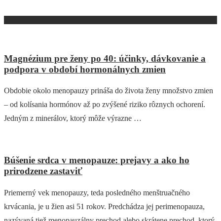
Najnovšie články
Magnézium pre ženy po 40: účinky, dávkovanie a
podpora v období hormonálnych zmien
Obdobie okolo menopauzy prináša do života ženy množstvo zmien
– od kolísania hormónov až po zvýšené riziko rôznych ochorení.
Jedným z minerálov, ktorý môže výrazne …
Búšenie srdca v menopauze: prejavy a ako ho
prirodzene zastaviť
Priemerný vek menopauzy, teda posledného menštruačného
krvácania, je u žien asi 51 rokov. Predchádza jej perimenopauza,
nazývaná tiež menopauzálny prechod alebo skrátene prechod, ktorý