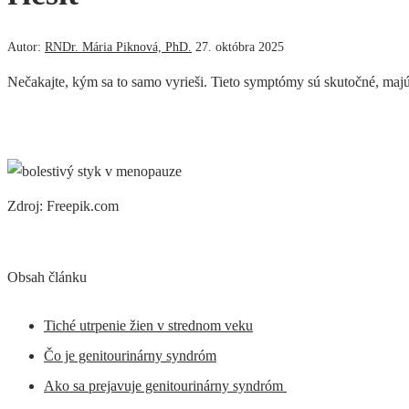
Autor:
RNDr. Mária Piknová, PhD.
27. októbra 2025
Nečakajte, kým sa to samo vyrieši. Tieto symptómy sú skutočné, majú 
Zdroj: Freepik.com
Obsah článku
Tiché utrpenie žien v strednom veku
Čo je genitourinárny syndróm
Ako sa prejavuje genitourinárny syndróm