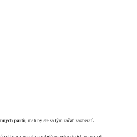
ímnych partií
, mali by ste sa tým začať zaoberať.
ajú celkom zmysel a v mladšom veku ste ich nepoznali.