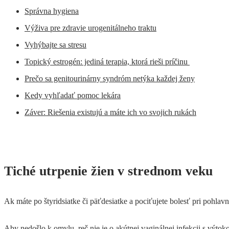
Správna hygiena
Výživa pre zdravie urogenitálneho traktu
Vyhýbajte sa stresu
Topický estrogén: jediná terapia, ktorá rieši príčinu
Prečo sa genitourinárny syndróm netýka každej ženy
Kedy vyhľadať pomoc lekára
Záver: Riešenia existujú a máte ich vo svojich rukách
Tiché utrpenie žien v strednom veku
Ak máte po štyridsiatke či päťdesiatke a pociťujete bolesť pri pohla
Aby nedošlo k omylu, reč nie je o akútnej vaginálnej infekcii s výto