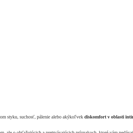
vnom styku, suchosť, pálenie alebo akýkoľvek
diskomfort v oblasti int
kom, ale o obťažujúcich a pretrvávajúcich príznakoch, ktoré vám nedáv