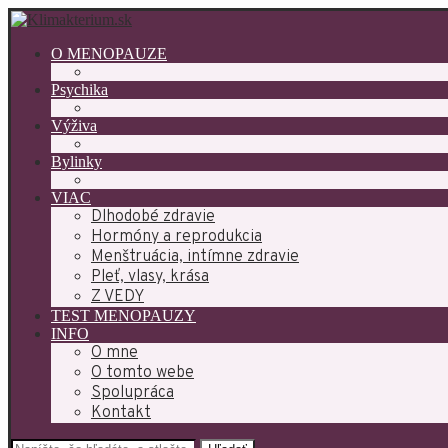
O MENOPAUZE
Psychika
Výživa
Bylinky
VIAC
Dlhodobé zdravie
Hormóny a reprodukcia
Menštruácia, intímne zdravie
Pleť, vlasy, krása
Z VEDY
TEST MENOPAUZY
INFO
O mne
O tomto webe
Spolupráca
Kontakt