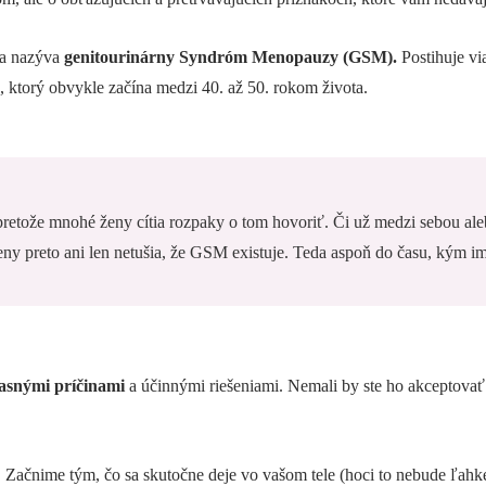
sa nazýva
genitourinárny Syndróm Menopauzy (GSM).
Postihuje v
), ktorý obvykle začína medzi 40. až 50. rokom života.
retože mnohé ženy cítia rozpaky o tom hovoriť. Či už medzi sebou al
y preto ani len netušia, že GSM existuje. Teda aspoň do času, kým im
jasnými príčinami
a účinnými riešeniami. Nemali by ste ho akceptovať
. Začnime tým, čo sa skutočne deje vo vašom tele (hoci to nebude ľahk