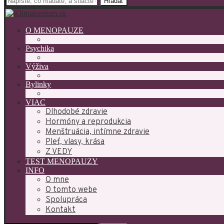
Hľadať
O MENOPAUZE
Psychika
Výživa
Bylinky
VIAC
Dlhodobé zdravie
Hormóny a reprodukcia
Menštruácia, intímne zdravie
Pleť, vlasy, krása
Z VEDY
TEST MENOPAUZY
INFO
O mne
O tomto webe
Spolupráca
Kontakt