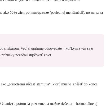
iac ako
50% žien po menopauze
(poslednej menštruácii), no neraz sa
ebo s lekárom. Veď si úprimne odpovedzte – koľkým z vás sa o
 príznaky nezačnú strpčovať život.
 ako „prirodzenú súčasť starnutia“, ktorú musíte znášať do konca
é čítanie) a potom sa pozrieme na možné riešenia – hormonálne aj