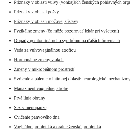
Príznaky v oblasti vulvy (vonkajších ženských pohlavných org
Príznaky v oblasti pošvy
Príznaky v oblasti močovej sústavy
Fyzikálne zmeny (čo môže pozorovať lekár pri vyšetrení)
Dopady genitourinárneho syndrómu na ďalších úrovniach
Veda za vulvovaginálnou atrofiou
Hormonálne zmeny v akcii
Zmeny v mikrobiálnom prostredí
Svrbenie a pálenie v intímnej oblasti: neurologické mechanizm
Manažment vaginálnej atrofie
Prvá línia obrany
Sex v menopauze
Cvičenie panvového dna
Vaginálne probiotiká a orálne ženské probiotiká