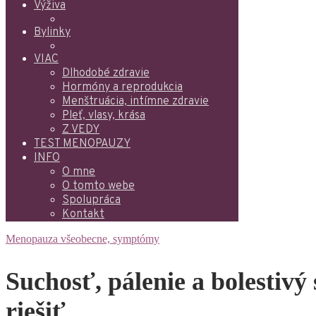
Výživa
Bylinky
VIAC
Dlhodobé zdravie
Hormóny a reprodukcia
Menštruácia, intímne zdravie
Pleť, vlasy, krása
Z VEDY
TEST MENOPAUZY
INFO
O mne
O tomto webe
Spolupráca
Kontakt
Menopauza všeobecne, symptómy
Suchosť, pálenie a bolestiv
riešiť