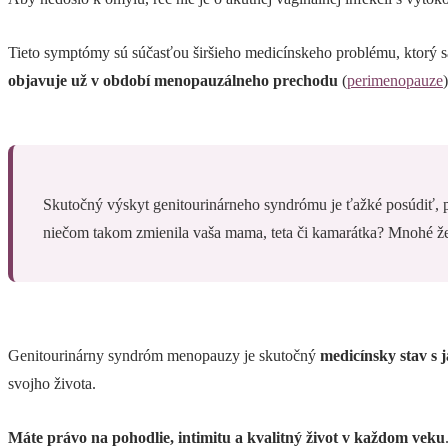
Tieto symptómy sú súčasťou širšieho medicínskeho problému, ktorý 
objavuje už v období menopauzálneho prechodu
(
perimenopauze
Skutočný výskyt genitourinárneho syndrómu je ťažké posúdiť, p
niečom takom zmienila vaša mama, teta či kamarátka? Mnohé žen
Genitourinárny syndróm menopauzy je skutočný
medicínsky stav s 
svojho života.
Máte právo na pohodlie, intimitu a kvalitný život v každom veku