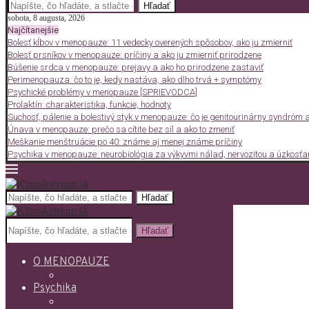
Hľadať
sobota, 8 augusta, 2026
Najčítanejšie
Bolesť kĺbov v menopauze: 11 vedecky overených spôsobov, ako ju zmierniť
Bolesť prsníkov v menopauze: príčiny a ako ju zmierniť prirodzene
Búšenie srdca v menopauze: prejavy a ako ho prirodzene zastaviť
Perimenopauza: čo to je, kedy nastáva, ako dlho trvá + symptómy
Psychické problémy v menopauze [SPRIEVODCA]
Prolaktín: charakteristika, funkcie, hodnoty
Suchosť, pálenie a bolestivý styk v menopauze: čo je genitourinárny syndróm a 
Únava v menopauze: prečo sa cítite bez síl a ako to zmeniť
Meškanie menštruácie po 40: známe aj menej známe príčiny
Psychika v menopauze: neurobiológia za výkyvmi nálad, nervozitou a úzkosť
Hľadať
Hľadať
O MENOPAUZE
Psychika