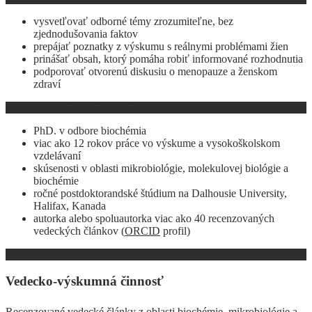
vysvetľovať odborné témy zrozumiteľne, bez
zjednodušovania faktov
prepájať poznatky z výskumu s reálnymi problémami žien
prinášať obsah, ktorý pomáha robiť informované rozhodnutia
podporovať otvorenú diskusiu o menopauze a ženskom
zdraví
Moje vzdelanie a skúsenosti
PhD. v odbore biochémia
viac ako 12 rokov práce vo výskume a vysokoškolskom
vzdelávaní
skúsenosti v oblasti mikrobiológie, molekulovej biológie a
biochémie
ročné postdoktorandské štúdium na Dalhousie University,
Halifax, Kanada
autorka alebo spoluautorka viac ako 40 recenzovaných
vedeckých článkov
(
ORCID
profil)
Publikačná činnosť
Vedecko-výskumná činnosť
Recenzované vedecké články z oblasti biochémie, mikrobiológie a