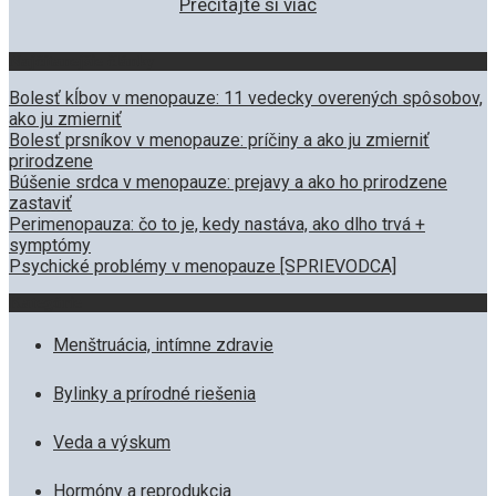
Prečítajte si viac
Najčítanejšie články
Bolesť kĺbov v menopauze: 11 vedecky overených spôsobov,
ako ju zmierniť
Bolesť prsníkov v menopauze: príčiny a ako ju zmierniť
prirodzene
Búšenie srdca v menopauze: prejavy a ako ho prirodzene
zastaviť
Perimenopauza: čo to je, kedy nastáva, ako dlho trvá +
symptómy
Psychické problémy v menopauze [SPRIEVODCA]
Kategórie
Menštruácia, intímne zdravie
Bylinky a prírodné riešenia
Veda a výskum
Hormóny a reprodukcia