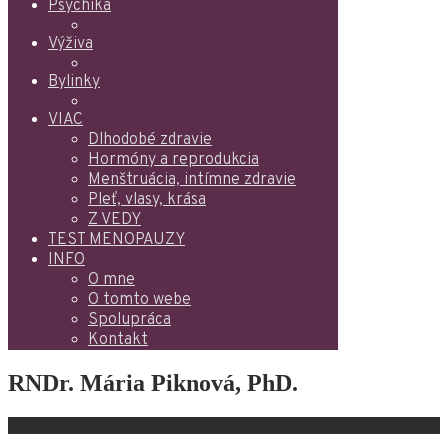
Psychika
Výživa
Bylinky
VIAC
Dlhodobé zdravie
Hormóny a reprodukcia
Menštruácia, intímne zdravie
Pleť, vlasy, krása
Z VEDY
TEST MENOPAUZY
INFO
O mne
O tomto webe
Spolupráca
Kontakt
RNDr. Mária Piknová, PhD.
O mne