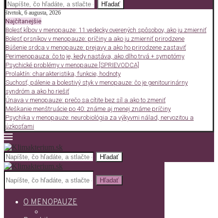
Hľadať
štvrtok, 6 augusta, 2026
Najčítanejšie
Bolesť kĺbov v menopauze: 11 vedecky overených spôsobov, ako ju zmierniť
Bolesť prsníkov v menopauze: príčiny a ako ju zmierniť prirodzene
Búšenie srdca v menopauze: prejavy a ako ho prirodzene zastaviť
Perimenopauza: čo to je, kedy nastáva, ako dlho trvá + symptómy
Psychické problémy v menopauze [SPRIEVODCA]
Prolaktín: charakteristika, funkcie, hodnoty
Suchosť, pálenie a bolestivý styk v menopauze: čo je genitourinárny
syndróm a ako ho riešiť
Únava v menopauze: prečo sa cítite bez síl a ako to zmeniť
Meškanie menštruácie po 40: známe aj menej známe príčiny
Psychika v menopauze: neurobiológia za výkyvmi nálad, nervozitou a
úzkosťami
Hľadať
Hľadať
O MENOPAUZE