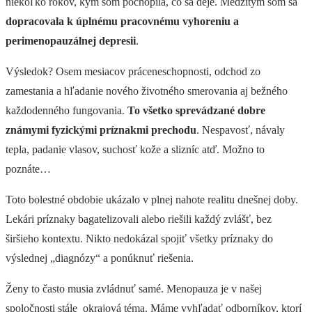
niekoľko rokov, kým som pochopila, čo sa deje. Medzitým som sa
dopracovala k úplnému pracovnému vyhoreniu a
perimenopauzálnej depresii
.
Výsledok? Osem mesiacov práceneschopnosti, odchod zo
zamestania a hľadanie nového životného smerovania aj bežného
každodenného fungovania.
To všetko sprevádzané dobre
známymi fyzickými príznakmi prechodu
. Nespavosť, návaly
tepla, padanie vlasov, suchosť kože a slizníc atď. Možno to
poznáte…
Toto bolestné obdobie ukázalo v plnej nahote realitu dnešnej doby.
Lekári príznaky bagatelizovali alebo riešili každý zvlášť, bez
širšieho kontextu. Nikto nedokázal spojiť všetky príznaky do
výslednej „diagnózy“ a ponúknuť riešenia.
Ženy to často musia zvládnuť samé.
Menopauza je v našej
spoločnosti stále okrajová téma. Máme vyhľadať odborníkov, ktorí