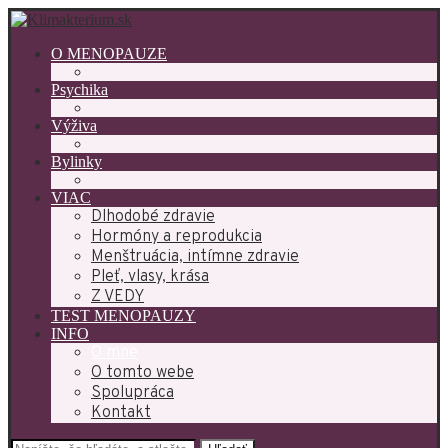
O MENOPAUZE
Psychika
Výživa
Bylinky
VIAC
Dlhodobé zdravie
Hormóny a reprodukcia
Menštruácia, intímne zdravie
Pleť, vlasy, krása
Z VEDY
TEST MENOPAUZY
INFO
O mne
O tomto webe
Spolupráca
Kontakt