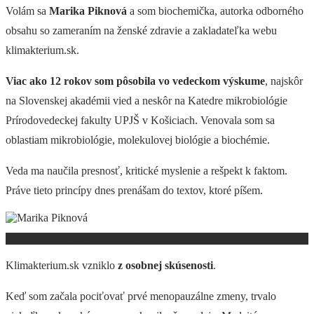
Volám sa
Marika Piknová
a som biochemička, autorka odborného
obsahu so zameraním na ženské zdravie a zakladateľka webu
klimakterium.sk.
Viac ako 12 rokov som pôsobila vo vedeckom výskume
, najskôr
na Slovenskej akadémii vied a neskôr na Katedre mikrobiológie
Prírodovedeckej fakulty UPJŠ v Košiciach.
Venovala som sa
oblastiam mikrobiológie, molekulovej biológie a biochémie.
Veda ma naučila presnosť, kritické myslenie a rešpekt k faktom.
Práve tieto princípy dnes prenášam do textov, ktoré píšem.
Prečo vznikol projekt klimakterium.sk
Klimakterium.sk vzniklo
z osobnej skúsenosti
.
Keď som začala pociťovať prvé menopauzálne zmeny, trvalo