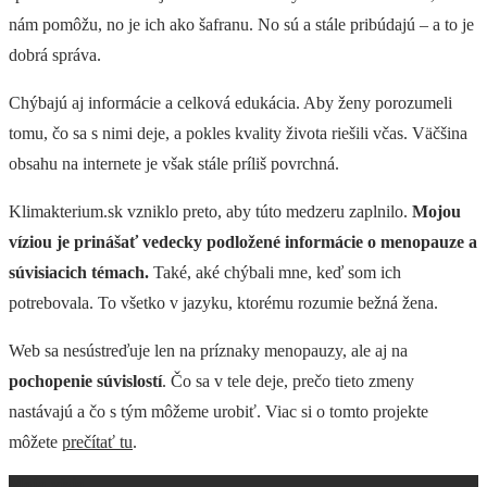
nám pomôžu, no je ich ako šafranu. No sú a stále pribúdajú – a to je
dobrá správa.
Chýbajú aj informácie a celková edukácia. Aby ženy porozumeli
tomu, čo sa s nimi deje, a pokles kvality života riešili včas. Väčšina
obsahu na internete je však stále príliš povrchná.
Klimakterium.sk vzniklo preto, aby túto medzeru zaplnilo.
Mojou
víziou je prinášať vedecky podložené informácie o menopauze a
súvisiacich témach.
Také, aké chýbali mne, keď som ich
potrebovala. To všetko v jazyku, ktorému rozumie bežná žena.
Web sa nesústreďuje len na príznaky menopauzy, ale aj na
pochopenie súvislostí
. Čo sa v tele deje, prečo tieto zmeny
nastávajú a čo s tým môžeme urobiť. Viac si o tomto projekte
môžete
prečítať tu
.
Moja vízia