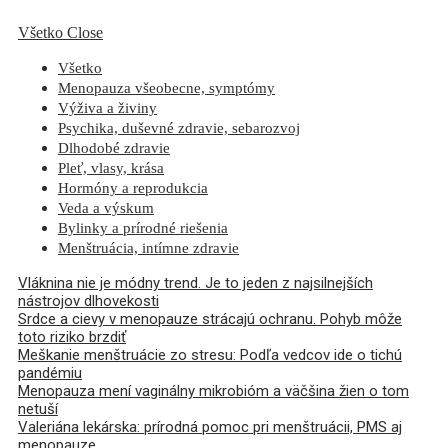
Všetko
Close
Všetko
Menopauza všeobecne, symptómy
Výživa a živiny
Psychika, duševné zdravie, sebarozvoj
Dlhodobé zdravie
Pleť, vlasy, krása
Hormóny a reprodukcia
Veda a výskum
Bylinky a prírodné riešenia
Menštruácia, intímne zdravie
Vláknina nie je módny trend. Je to jeden z najsilnejších
nástrojov dlhovekosti
Srdce a cievy v menopauze strácajú ochranu. Pohyb môže
toto riziko brzdiť
Meškanie menštruácie zo stresu: Podľa vedcov ide o tichú
pandémiu
Menopauza mení vaginálny mikrobióm a väčšina žien o tom
netuší
Valeriána lekárska: prírodná pomoc pri menštruácii, PMS aj
menopauze