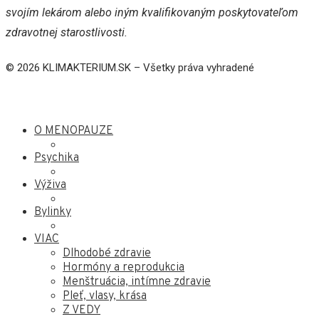
svojím lekárom alebo iným kvalifikovaným poskytovateľom
zdravotnej starostlivosti.
© 2026 KLIMAKTERIUM.SK – Všetky práva vyhradené
O MENOPAUZE
Psychika
Výživa
Bylinky
VIAC
Dlhodobé zdravie
Hormóny a reprodukcia
Menštruácia, intímne zdravie
Pleť, vlasy, krása
Z VEDY