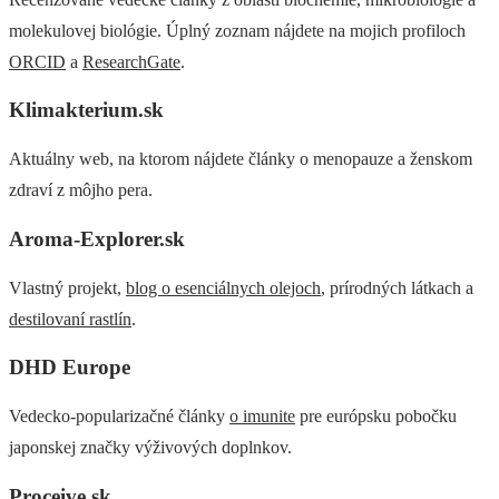
molekulovej biológie. Úplný zoznam nájdete na mojich profiloch
ORCID
a
ResearchGate
.
Klimakterium.sk
Aktuálny web, na ktorom nájdete články o menopauze a ženskom
zdraví z môjho pera.
Aroma-Explorer.sk
Vlastný projekt,
blog o esenciálnych olejoch
, prírodných látkach a
destilovaní rastlín
.
DHD Europe
V
edecko-popularizačné články
o imunite
pre európsku pobočku
japonskej značky výživových doplnkov.
Proceive.sk