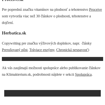
Pre poprednú značku vitamínov na plodnosť a tehotenstvo
Proceive
som vytvorila viac než 30 článkov o plodnosti, tehotenstve a
dojčení.
Herbatica.sk
Copywriting pre značku výživových doplnkov, napr. články
Prerušovaný pôst
,
Tráviace enzýmy
,
Chronická nespavosť
)
Spolupráca
Ak vás zaujímajú možnosti spolupráce alebo publikovanie článkov
na Klimakterium.sk, podrobnosti nájdete v sekcii
Spolupráca
.
Vyberte si, čo vás zaujíma