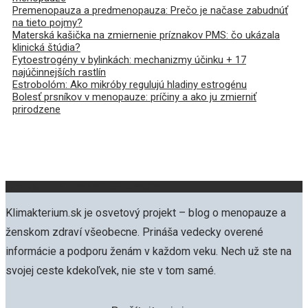
Premenopauza a predmenopauza: Prečo je načase zabudnúť
na tieto pojmy?
Materská kašička na zmiernenie príznakov PMS: čo ukázala
klinická štúdia?
Fytoestrogény v bylinkách: mechanizmy účinku + 17
najúčinnejších rastlín
Estrobolóm: Ako mikróby regulujú hladiny estrogénu
Bolesť prsníkov v menopauze: príčiny a ako ju zmierniť
prirodzene
O projekte KLIMAKTERIUM.SK
Klimakterium.sk je osvetový projekt – blog o menopauze a
ženskom zdraví všeobecne. Prináša vedecky overené
informácie a podporu ženám v každom veku. Nech už ste na
svojej ceste kdekoľvek, nie ste v tom samé.