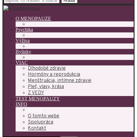
Hľadať
O MENOPAUZE
Psychika
Výživa
Bylinky
VIAC
Dlhodobé zdravie
Hormóny a reprodukcia
Menštruácia, intímne zdravie
Pleť, vlasy, krása
Z VEDY
TEST MENOPAUZY
INFO
O mne
O tomto webe
Spolupráca
Kontakt