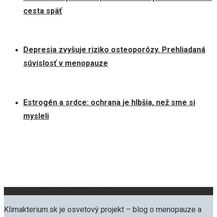
cesta späť
Depresia zvyšuje riziko osteoporózy. Prehliadaná
súvislosť v menopauze
Estrogén a srdce: ochrana je hlbšia, než sme si
mysleli
O projekte KLIMAKTERIUM.SK
Klimakterium.sk je osvetový projekt – blog o menopauze a