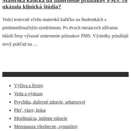
Materská kašička na zmiernenie príznakov PMS: čo
ukázala klinická štúdia?
Vedci testovali včeliu materskú kašičku na študentkách s
predmenštruačným syndrómom. Po dvoch mesiacoch užívania
hlásili ženy výrazné zmiernenie príznakov PMS. Výsledky prinášajú
nový pohľad na …
Kategórie článkov
Výživa a živiny
Veda a výskum
Psychika, duševné zdravie, sebarozvoj
Pleť, vlasy, krása
Menštruácia, intímne zdravie
Menopauza všeobecne, symptómy