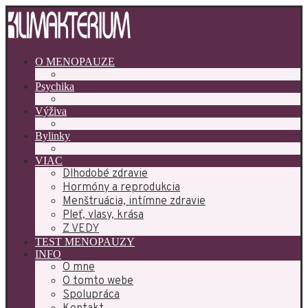
O MENOPAUZE
Psychika
Výživa
Bylinky
VIAC
Dlhodobé zdravie
Hormóny a reprodukcia
Menštruácia, intímne zdravie
Pleť, vlasy, krása
Z VEDY
TEST MENOPAUZY
INFO
O mne
O tomto webe
Spolupráca