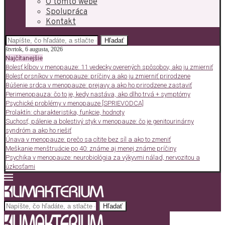
O tomto webe
Spolupráca
Kontakt
Hľadať
štvrtok, 6 augusta, 2026
Najčítanejšie
Bolesť kĺbov v menopauze: 11 vedecky overených spôsobov, ako ju zmierniť
Bolesť prsníkov v menopauze: príčiny a ako ju zmierniť prirodzene
Búšenie srdca v menopauze: prejavy a ako ho prirodzene zastaviť
Perimenopauza: čo to je, kedy nastáva, ako dlho trvá + symptómy
Psychické problémy v menopauze [SPRIEVODCA]
Prolaktín: charakteristika, funkcie, hodnoty
Suchosť, pálenie a bolestivý styk v menopauze: čo je genitourinárny
syndróm a ako ho riešiť
Únava v menopauze: prečo sa cítite bez síl a ako to zmeniť
Meškanie menštruácie po 40: známe aj menej známe príčiny
Psychika v menopauze: neurobiológia za výkyvmi nálad, nervozitou a
úzkosťami
Hľadať