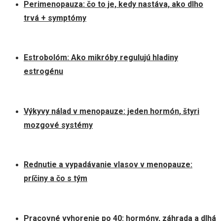
Perimenopauza: čo to je, kedy nastáva, ako dlho
trvá + symptómy
Estrobolóm: Ako mikróby regulujú hladiny
estrogénu
Výkyvy nálad v menopauze: jeden hormón, štyri
mozgové systémy
Rednutie a vypadávanie vlasov v menopauze:
príčiny a čo s tým
Pracovné vyhorenie po 40: hormóny, záhrada a dlhá