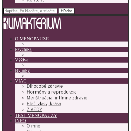
Kontakt
Hľadať
O MENOPAUZE
Psychika
Výživa
Bylinky
VIAC
Dlhodobé zdravie
Hormóny a reprodukcia
Menštruácia, intímne zdravie
Pleť, vlasy, krása
Z VEDY
TEST MENOPAUZY
INFO
O mne