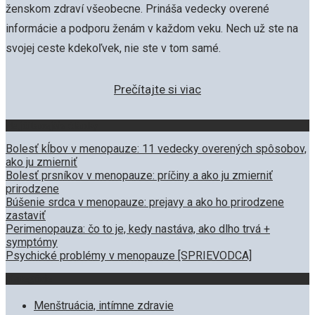
ženskom zdraví všeobecne. Prináša vedecky overené
informácie a podporu ženám v každom veku. Nech už ste na
svojej ceste kdekoľvek, nie ste v tom samé.
Prečítajte si viac
Najčítanejšie články
Bolesť kĺbov v menopauze: 11 vedecky overených spôsobov,
ako ju zmierniť
Bolesť prsníkov v menopauze: príčiny a ako ju zmierniť
prirodzene
Búšenie srdca v menopauze: prejavy a ako ho prirodzene
zastaviť
Perimenopauza: čo to je, kedy nastáva, ako dlho trvá +
symptómy
Psychické problémy v menopauze [SPRIEVODCA]
Kategórie
Menštruácia, intímne zdravie