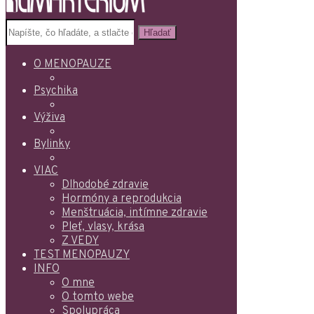
Hľadať
O MENOPAUZE
Psychika
Výživa
Bylinky
VIAC
Dlhodobé zdravie
Hormóny a reprodukcia
Menštruácia, intímne zdravie
Pleť, vlasy, krása
Z VEDY
TEST MENOPAUZY
INFO
O mne
O tomto webe
Spolupráca