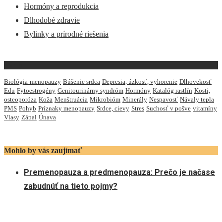
Hormóny a reprodukcia
Dlhodobé zdravie
Bylinky a prírodné riešenia
Témy
Biológia-menopauzy
Búšenie srdca
Depresia, úzkosť, vyhorenie
Dlhovekosť
Edu
Fytoestrogény
Genitourinárny syndróm
Hormóny
Katalóg rastlín
Kosti,
osteoporóza
Koža
Menštruácia
Mikrobióm
Minerály
Nespavosť
Návaly tepla
PMS
Pohyb
Príznaky menopauzy
Srdce, cievy
Stres
Suchosť v pošve
vitamíny
Vlasy
Zápal
Únava
Mohlo by vás zaujímať
Premenopauza a predmenopauza: Prečo je načase
zabudnúť na tieto pojmy?