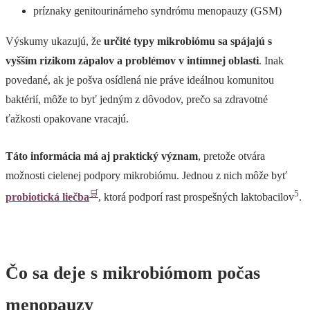
príznaky genitourinárneho syndrómu menopauzy (GSM)
Výskumy ukazujú, že
určité typy mikrobiómu sa spájajú s
vyšším rizikom zápalov a problémov v intímnej oblasti
. Inak
povedané, ak je pošva osídlená nie práve ideálnou komunitou
baktérií, môže to byť jedným z dôvodov, prečo sa zdravotné
ťažkosti opakovane vracajú.
Táto informácia má aj praktický význam
, pretože otvára
možnosti cielenej podpory mikrobiómu. Jednou z nich môže byť
🛒
5
probiotická liečba
, ktorá podporí rast prospešných laktobacilov
.
Čo sa deje s mikrobiómom počas
menopauzy