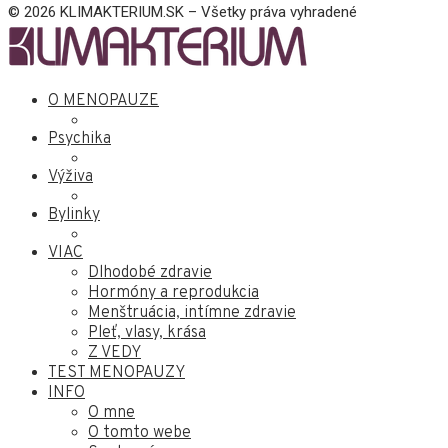
© 2026 KLIMAKTERIUM.SK – Všetky práva vyhradené
O MENOPAUZE
Psychika
Výživa
Bylinky
VIAC
Dlhodobé zdravie
Hormóny a reprodukcia
Menštruácia, intímne zdravie
Pleť, vlasy, krása
Z VEDY
TEST MENOPAUZY
INFO
O mne
O tomto webe