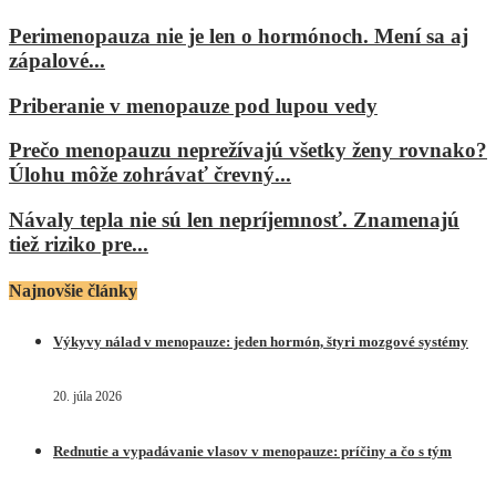
Perimenopauza nie je len o hormónoch. Mení sa aj
zápalové...
Priberanie v menopauze pod lupou vedy
Prečo menopauzu neprežívajú všetky ženy rovnako?
Úlohu môže zohrávať črevný...
Návaly tepla nie sú len nepríjemnosť. Znamenajú
tiež riziko pre...
Najnovšie články
Výkyvy nálad v menopauze: jeden hormón, štyri mozgové systémy
20. júla 2026
Rednutie a vypadávanie vlasov v menopauze: príčiny a čo s tým