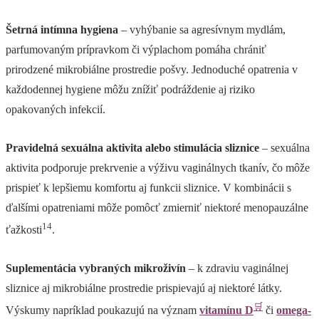
Šetrná intímna hygiena
– vyhýbanie sa agresívnym mydlám,
parfumovaným prípravkom či výplachom pomáha chrániť
prirodzené mikrobiálne prostredie pošvy. Jednoduché opatrenia v
každodennej hygiene môžu znížiť podráždenie aj riziko
opakovaných infekcií.
Pravidelná sexuálna aktivita alebo stimulácia sliznice
– sexuálna
aktivita podporuje prekrvenie a výživu vaginálnych tkanív, čo môže
prispieť k lepšiemu komfortu aj funkcii sliznice. V kombinácii s
ďalšími opatreniami môže pomôcť zmierniť niektoré menopauzálne
14
ťažkosti
.
Suplementácia vybraných mikroživín
– k zdraviu vaginálnej
sliznice aj mikrobiálne prostredie prispievajú aj niektoré látky.
🛒
Výskumy napríklad poukazujú na význam
vitamínu D
či
omega-