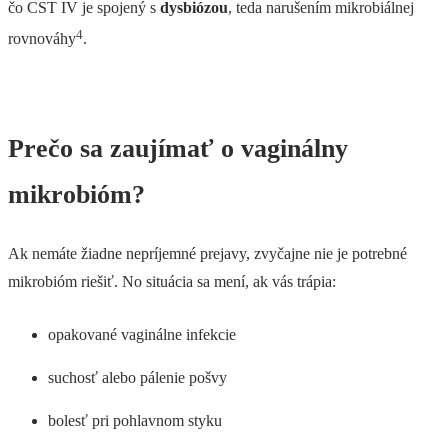
čo CST IV je spojený s
dysbiózou
, teda narušením mikrobiálnej
4
rovnováhy
.
Prečo sa zaujímať o vaginálny
mikrobióm?
Ak nemáte žiadne nepríjemné prejavy, zvyčajne nie je potrebné
mikrobióm riešiť. No situácia sa mení, ak vás trápia:
opakované vaginálne infekcie
suchosť alebo pálenie pošvy
bolesť pri pohlavnom styku