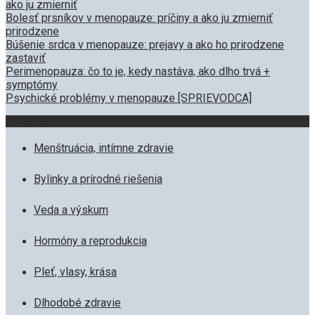
ako ju zmierniť
Bolesť prsníkov v menopauze: príčiny a ako ju zmierniť
prirodzene
Búšenie srdca v menopauze: prejavy a ako ho prirodzene
zastaviť
Perimenopauza: čo to je, kedy nastáva, ako dlho trvá +
symptómy
Psychické problémy v menopauze [SPRIEVODCA]
Kategórie
Menštruácia, intímne zdravie
Bylinky a prírodné riešenia
Veda a výskum
Hormóny a reprodukcia
Pleť, vlasy, krása
Dlhodobé zdravie