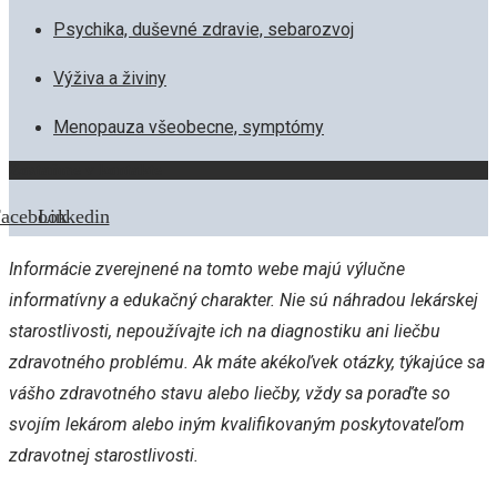
Psychika, duševné zdravie, sebarozvoj
Výživa a živiny
Menopauza všeobecne, symptómy
Zostaňme v kontakte
acebook
Linkedin
Informácie zverejnené na tomto webe majú výlučne
informatívny a edukačný charakter. Nie sú náhradou lekárskej
starostlivosti, nepoužívajte ich na diagnostiku ani liečbu
zdravotného problému. Ak máte akékoľvek otázky, týkajúce sa
vášho zdravotného stavu alebo liečby, vždy sa poraďte so
svojím lekárom alebo iným kvalifikovaným poskytovateľom
zdravotnej starostlivosti.