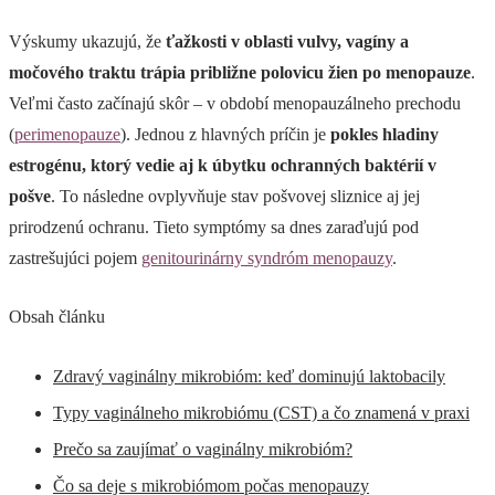
Výskumy ukazujú, že
ťažkosti v oblasti vulvy, vagíny a
močového traktu trápia približne polovicu žien po menopauze
.
Veľmi často začínajú skôr – v období menopauzálneho prechodu
(
perimenopauze
). Jednou z hlavných príčin je
pokles hladiny
estrogénu, ktorý vedie aj k úbytku ochranných baktérií v
pošve
. To následne ovplyvňuje stav pošvovej sliznice aj jej
prirodzenú ochranu. Tieto symptómy sa dnes zaraďujú pod
zastrešujúci pojem
genitourinárny syndróm menopauzy
.
Obsah článku
Zdravý vaginálny mikrobióm: keď dominujú laktobacily
Typy vaginálneho mikrobiómu (CST) a čo znamená v praxi
Prečo sa zaujímať o vaginálny mikrobióm?
Čo sa deje s mikrobiómom počas menopauzy