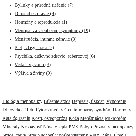
Bylinky a prírodné riešenia
(7)
Dlhodobé zdravie
(9)
Hormóny a reprodukcia
(1)
Menopauza všeobecne, symptómy
(19)
Menštruácia, intímne zdravie
(3)
Pleť, vlasy, krása
(2)
Psychika, duševné zdravie, sebarozvoj
(6)
Veda a výskum
(3)
Výživa a živiny
(9)
Biológia-menopauzy
Búšenie srdca
Depresia, úzkosť, vyhorenie
Dlhovekosť
Edu
Fytoestrogény
Genitourinárny syndróm
Hormóny
Katalóg rastlín
Kosti, osteoporóza
Koža
Menštruácia
Mikrobióm
Minerály
Nespavosť
Návaly tepla
PMS
Pohyb
Príznaky menopauzy
Srdce, cievy
Stres
Suchosť v pošve
vitamíny
Vlasy
Zápal
Únava