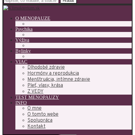
Hľadať
O MENOPAUZE
Psychika
Výživa
Bylinky
VIAC
Dlhodobé zdravie
Hormóny a reprodukcia
Menštruácia, intímne zdravie
Pleť, vlasy, krása
Z VEDY
TEST MENOPAUZY
INFO
O mne
O tomto webe
Spolupráca
Kontakt