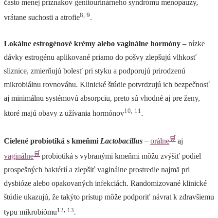
často menej príznakov genitourinárneho syndrómu menopauzy,
8
,
9
vrátane suchosti a atrofie
.
Lokálne estrogénové krémy alebo vaginálne hormóny
– nízke
dávky estrogénu aplikované priamo do pošvy zlepšujú vlhkosť
sliznice, zmierňujú bolesť pri styku a podporujú prirodzenú
mikrobiálnu rovnováhu. Klinické štúdie potvrdzujú ich bezpečnosť
aj minimálnu systémovú absorpciu, preto sú vhodné aj pre ženy,
10
,
11
ktoré majú obavy z užívania hormónov
.
🛒
Cielené probiotiká s kmeňmi
Lactobacillus
–
orálne
aj
🛒
vaginálne
probiotiká s vybranými kmeňmi môžu zvýšiť podiel
prospešných baktérií a zlepšiť vaginálne prostredie najmä pri
dysbióze alebo opakovaných infekciách. Randomizované klinické
štúdie ukazujú, že takýto prístup môže podporiť návrat k zdravšiemu
12
,
13
typu mikrobiómu
.