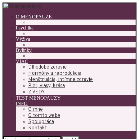
O MENOPAUZE
Psychika
Výživa
Bylinky
VIAC
Dlhodobé zdravie
Hormóny a reprodukcia
Menštruácia, intímne zdravie
Pleť, vlasy, krása
Z VEDY
TEST MENOPAUZY
INFO
O mne
O tomto webe
Spolupráca
Kontakt