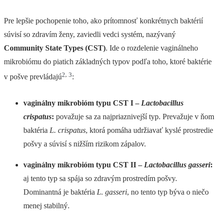
Pre lepšie pochopenie toho, ako prítomnosť konkrétnych baktérií
súvisí so zdravím ženy, zaviedli vedci systém, nazývaný
Community State Types (CST)
. Ide o rozdelenie vaginálneho
mikrobiómu do piatich základných typov podľa toho, ktoré baktérie
2
,
3
v pošve prevládajú
:
vaginálny mikrobióm typu CST I –
Lactobacillus
crispatus
:
považuje sa za najpriaznivejší typ. Prevažuje v ňom
baktéria
L. crispatus
, ktorá pomáha udržiavať kyslé prostredie
pošvy a súvisí s nižším rizikom zápalov.
vaginálny mikrobióm typu CST II –
Lactobacillus gasseri
:
aj tento typ sa spája so zdravým prostredím pošvy.
Dominantná je baktéria
L. gasseri
, no tento typ býva o niečo
menej stabilný.