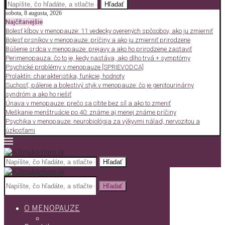
Hľadať
sobota, 8 augusta, 2026
Najčítanejšie
Bolesť kĺbov v menopauze: 11 vedecky overených spôsobov, ako ju zmierniť
Bolesť prsníkov v menopauze: príčiny a ako ju zmierniť prirodzene
Búšenie srdca v menopauze: prejavy a ako ho prirodzene zastaviť
Perimenopauza: čo to je, kedy nastáva, ako dlho trvá + symptómy
Psychické problémy v menopauze [SPRIEVODCA]
Prolaktín: charakteristika, funkcie, hodnoty
Suchosť, pálenie a bolestivý styk v menopauze: čo je genitourinárny
syndróm a ako ho riešiť
Únava v menopauze: prečo sa cítite bez síl a ako to zmeniť
Meškanie menštruácie po 40: známe aj menej známe príčiny
Psychika v menopauze: neurobiológia za výkyvmi nálad, nervozitou a
úzkosťami
Hľadať
Hľadať
O MENOPAUZE