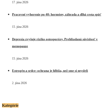
17. júna 2026
Pracovné vyhorenie po 40: hormóny, záhrada a dlhá cesta späť
15. júna 2026
Depresia zvyšuje riziko osteoporózy. Prehliadaná súvislosť v
menopauze
15. júna 2026
Estrogén a srdce: ochrana je hlbšia, než sme si mysleli
2. júna 2026
Kategórie