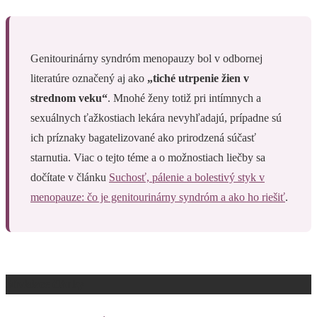
Genitourinárny syndróm menopauzy bol v odbornej
literatúre označený aj ako
„tiché utrpenie žien v
strednom veku“
. Mnohé ženy totiž pri intímnych a
sexuálnych ťažkostiach lekára nevyhľadajú, prípadne sú
ich príznaky bagatelizované ako prirodzená súčasť
starnutia. Viac o tejto téme a o možnostiach liečby sa
dočítate v článku
Suchosť, pálenie a bolestivý styk v
menopauze: čo je genitourinárny syndróm a ako ho riešiť
.
Súvisiace články