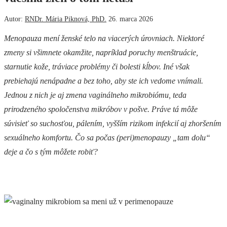
Autor:
RNDr. Mária Piknová, PhD.
26. marca 2026
Menopauza mení ženské telo na viacerých úrovniach. Niektoré
zmeny si všimnete okamžite, napríklad poruchy menštruácie,
starnutie kože, tráviace problémy či bolesti kĺbov. Iné však
prebiehajú nenápadne a bez toho, aby ste ich vedome vnímali.
Jednou z nich je aj zmena vaginálneho mikrobiómu, teda
prirodzeného spoločenstva mikróbov v pošve. Práve tá môže
súvisieť so suchosťou, pálením, vyšším rizikom infekcií aj zhoršením
sexuálneho komfortu. Čo sa počas (peri)menopauzy „tam dolu“
deje a čo s tým môžete robiť?