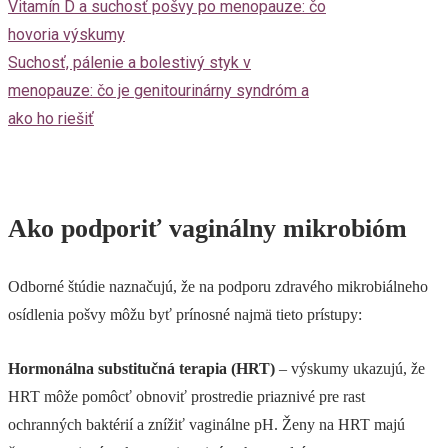
Vitamín D a suchosť pošvy po menopauze: čo
hovoria výskumy
Suchosť, pálenie a bolestivý styk v
menopauze: čo je genitourinárny syndróm a
ako ho riešiť
Ako podporiť vaginálny mikrobióm
Odborné štúdie naznačujú, že na podporu zdravého mikrobiálneho
osídlenia pošvy môžu byť prínosné najmä tieto prístupy:
Hormonálna substitučná terapia (HRT)
– výskumy ukazujú, že
HRT môže pomôcť obnoviť prostredie priaznivé pre rast
ochranných baktérií a znížiť vaginálne pH. Ženy na HRT majú