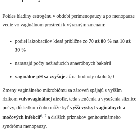
Pokles hladiny estrogénu v období perimenopauzy a po menopauze
vedie vo vaginálnom prostredí k výrazným zmenám:
podiel laktobacilov klesá približne zo
70 až 80 % na 10 až
30 %
narastajú počty nežiaducich anaeróbnych baktérií
vaginálne pH sa zvyšuje
až na hodnoty okolo 6,0
Zmeny vaginálneho mikrobiómu sa zároveň spájajú s vyšším
rizikom
vulvovaginálnej atrofie
, teda stenčenia a vysušenia sliznice
pošvy, dôsledkom čoho môže byť
vyšší výskyt vaginálnych a
6
,
7
močových infekcií
a ďalších príznakov genitourinárneho
syndrómu menopauzy.