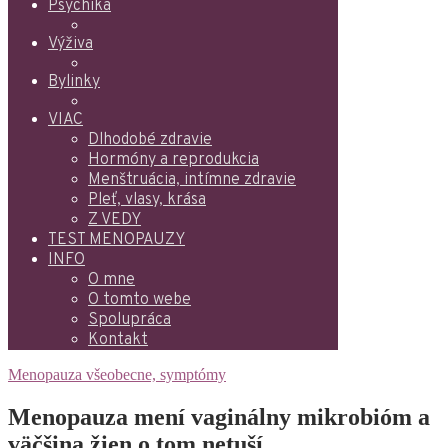
Psychika
Výživa
Bylinky
VIAC
Dlhodobé zdravie
Hormóny a reprodukcia
Menštruácia, intímne zdravie
Pleť, vlasy, krása
Z VEDY
TEST MENOPAUZY
INFO
O mne
O tomto webe
Spolupráca
Kontakt
Menopauza všeobecne, symptómy
Menopauza mení vaginálny mikrobióm a
väčšina žien o tom netuší