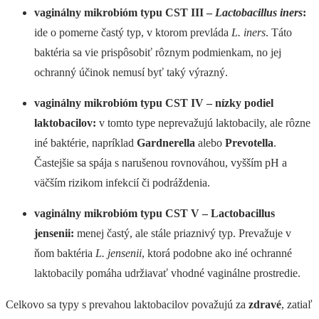
vaginálny mikrobióm typu CST III –
Lactobacillus iners
:
ide o pomerne častý typ, v ktorom prevláda
L. iners
. Táto
baktéria sa vie prispôsobiť rôznym podmienkam, no jej
ochranný účinok nemusí byť taký výrazný.
vaginálny mikrobióm typu CST IV – nízky podiel
laktobacilov:
v tomto type neprevažujú laktobacily, ale rôzne
iné baktérie, napríklad
Gardnerella
alebo
Prevotella
.
Častejšie sa spája s narušenou rovnováhou, vyšším pH a
väčším rizikom infekcií či podráždenia.
vaginálny mikrobióm typu CST V – Lactobacillus
jensenii:
menej častý, ale stále priaznivý typ. Prevažuje v
ňom baktéria
L. jensenii
, ktorá podobne ako iné ochranné
laktobacily pomáha udržiavať vhodné vaginálne prostredie.
Celkovo sa typy s prevahou laktobacilov považujú za
zdravé
, zatiaľ