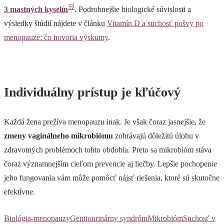
🛒
3 mastných kyselín
. Podrobnejšie biologické súvislosti a
výsledky štúdií nájdete v článku
Vitamín D a suchosť pošvy po
menopauze: čo hovoria výskumy
.
Individuálny prístup je kľúčový
Každá žena prežíva menopauzu inak. Je však čoraz jasnejšie, že
zmeny vaginálneho mikrobiómu
zohrávajú dôležitú úlohu v
zdravotných problémoch tohto obdobia. Preto sa mikrobióm stáva
čoraz významnejším cieľom prevencie aj liečby. Lepšie pochopenie
jeho fungovania vám môže pomôcť nájsť riešenia, ktoré sú skutočne
efektívne.
Biológia-menopauzy
Genitourinárny syndróm
Mikrobióm
Suchosť v