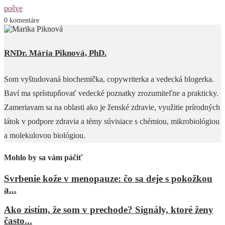
pošve
0 komentáre
RNDr. Mária Piknová, PhD.
Som vyštudovaná biochemička, copywriterka a vedecká blogerka.
Baví ma sprístupňovať vedecké poznatky zrozumiteľne a prakticky.
Zameriavam sa na oblasti ako je ženské zdravie, využitie prírodných
látok v podpore zdravia a témy súvisiace s chémiou, mikrobiológiou
a molekulovou biológiou.
Mohlo by sa vám páčiť
Svrbenie kože v menopauze: čo sa deje s pokožkou
a...
Ako zistím, že som v prechode? Signály, ktoré ženy
často...