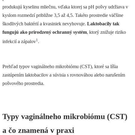
produkujú kyselinu mliečnu, vďaka ktorej sa pH pošvy udržiava v
kyslom rozmedzí približne 3,5 až 4,5. Takéto prostredie väčšine
škodlivých baktérií a kvasiniek nevyhovuje.
Laktobacily tak
fungujú ako prirodzený ochranný systém
, ktorý znižuje riziko
1
infekcií a zápalov
.
Prehľad typov vaginálneho mikrobiómu (CST), ktoré sa líšia
zastúpením laktobacilov a súvisia s rovnováhou alebo narušením
pošvového prostredia.
Typy vaginálneho mikrobiómu (CST)
a čo znamená v praxi