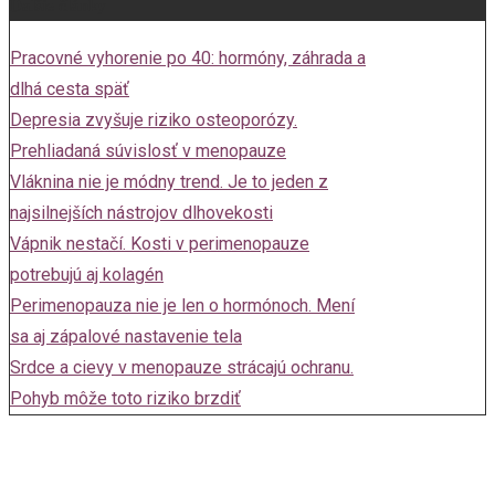
Ďalšie články
Pracovné vyhorenie po 40: hormóny, záhrada a
dlhá cesta späť
Depresia zvyšuje riziko osteoporózy.
Prehliadaná súvislosť v menopauze
Vláknina nie je módny trend. Je to jeden z
najsilnejších nástrojov dlhovekosti
Vápnik nestačí. Kosti v perimenopauze
potrebujú aj kolagén
Perimenopauza nie je len o hormónoch. Mení
sa aj zápalové nastavenie tela
Srdce a cievy v menopauze strácajú ochranu.
Pohyb môže toto riziko brzdiť