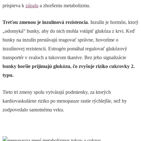
prispieva k
zápalu
a zhoršeniu metabolizmu.
Treťou zmenou je inzulínová rezistencia
. Inzulín je hormón, ktorý
„odomyká“ bunky, aby do nich mohla vstúpiť glukóza z krvi. Keď
bunky na inzulín prestávajú reagovať správne, hovoríme o
inzulínovej rezistencii. Estrogén pomáhal regulovať glukózový
transportér v svaloch a tukovom tkanive. Bez jeho signalizácie
bunky horšie prijímajú glukózu, čo zvyšuje riziko cukrovky 2.
typu.
Tieto tri zmeny spolu vytvárajú podmienky, za ktorých
kardiovaskulárne riziko po menopauze rastie rýchlejšie, než by
zodpovedalo samotnému veku.