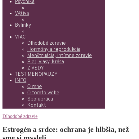
Psychika
Výživa
Bylinky
VIAC
Dlhodobé zdravie
Hormóny a reprodukcia
Menštruácia, intímne zdravie
Pleť, vlasy, krása
Z VEDY
TEST MENOPAUZY
INFO
O mne
O tomto webe
Spolupráca
Kontakt
Dlhodobé zdravie
Estrogén a srdce: ochrana je hlbšia, než
sme si mysleli