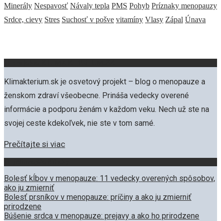
Minerály
Nespavosť
Návaly tepla
PMS
Pohyb
Príznaky menopauzy
Srdce, cievy
Stres
Suchosť v pošve
vitamíny
Vlasy
Zápal
Únava
O projekte KLIMAKTERIUM.SK
Klimakterium.sk je osvetový projekt – blog o menopauze a
ženskom zdraví všeobecne. Prináša vedecky overené
informácie a podporu ženám v každom veku. Nech už ste na
svojej ceste kdekoľvek, nie ste v tom samé.
Prečítajte si viac
Najčítanejšie články
Bolesť kĺbov v menopauze: 11 vedecky overených spôsobov,
ako ju zmierniť
Bolesť prsníkov v menopauze: príčiny a ako ju zmierniť
prirodzene
Búšenie srdca v menopauze: prejavy a ako ho prirodzene