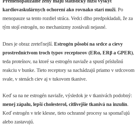
Premenopauzálne ženy majú štatisticky nižší výskyt
kardiovaskulárnych ochorení ako rovnako starí muži
. Po
menopauze sa tento rozdiel stráca. Vedci dlho predpokladali, že za
tým stojí estrogén, no mechanizmy zostávali nejasné.
Dnes je obraz zreteľnejší.
Estrogén pôsobí na srdce a cievy
prostredníctvom troch typov receptorov (ERα, ERβ a GPER)
,
teda proteínov, na ktoré sa estrogén naviaže a spustí príslušnú
reakciu v bunke. Tieto receptory sa nachádzajú priamo v srdcovom
svale, v stenách ciev aj v tukovom tkanive.
Keď sa na ne estrogén naviaže, výsledok je v tkanivách podobný:
menej zápalu, lepší cholesterol, citlivejšie tkanivá na inzulín
.
Keď estrogén v tele klesne, tieto ochranné procesy sa spomaľujú
alebo zastavujú.