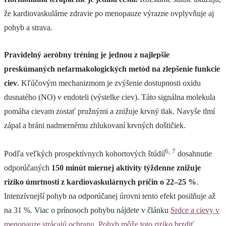
že kardiovaskulárne zdravie po menopauze výrazne ovplyvňuje aj
pohyb a strava.
Pravidelný aeróbny tréning je jednou z najlepšie
preskúmaných nefarmakologických metód na zlepšenie funkcie
ciev
. Kľúčovým mechanizmom je zvýšenie dostupnosti oxidu
dusnatého (NO) v endoteli (výstelke ciev). Táto signálna molekula
pomáha cievam zostať pružnými a znižuje krvný tlak. Navyše tlmí
zápal a bráni nadmernému zhlukovaní krvných doštičiek.
6
,
7
Podľa veľkých prospektívnych kohortových štúdií
dosahnutie
odporúčaných
150 minút miernej aktivity týždenne znižuje
riziko úmrtnosti z kardiovaskulárnych príčin o 22–25 %
.
Intenzívnejší pohyb na odporúčanej úrovni tento efekt posilňuje až
na 31 %. Viac o prínosoch pohybu nájdete v článku
Srdce a cievy v
menopauze strácajú ochranu. Pohyb môže toto riziko brzdiť
.