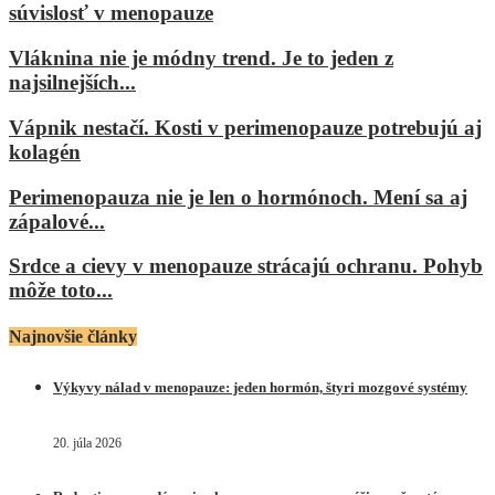
súvislosť v menopauze
Vláknina nie je módny trend. Je to jeden z
najsilnejších...
Vápnik nestačí. Kosti v perimenopauze potrebujú aj
kolagén
Perimenopauza nie je len o hormónoch. Mení sa aj
zápalové...
Srdce a cievy v menopauze strácajú ochranu. Pohyb
môže toto...
Najnovšie články
Výkyvy nálad v menopauze: jeden hormón, štyri mozgové systémy
20. júla 2026