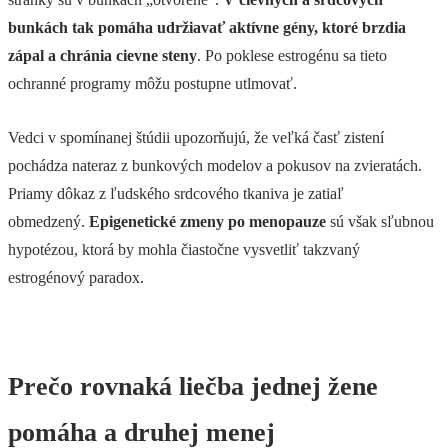
bunkách tak pomáha udržiavať aktívne gény, ktoré brzdia
zápal a chránia cievne steny
. Po poklese estrogénu sa tieto
ochranné programy môžu postupne utlmovať.
Vedci v spomínanej štúdii upozorňujú, že veľká časť zistení
pochádza nateraz z bunkových modelov a pokusov na zvieratách.
Priamy dôkaz z ľudského srdcového tkaniva je zatiaľ
obmedzený.
Epigenetické zmeny po menopauze
sú však sľubnou
hypotézou, ktorá by mohla čiastočne vysvetliť takzvaný
estrogénový paradox.
Prečo rovnaká liečba jednej žene
pomáha a druhej menej