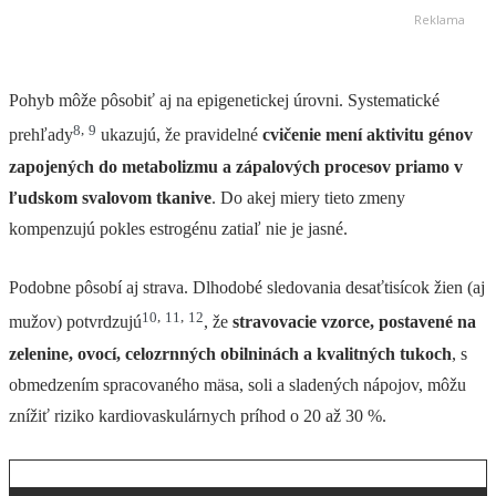
Pohyb môže pôsobiť aj na epigenetickej úrovni. Systematické
8
,
9
prehľady
ukazujú, že pravidelné
cvičenie mení aktivitu génov
zapojených do metabolizmu a zápalových procesov priamo v
ľudskom svalovom tkanive
. Do akej miery tieto zmeny
kompenzujú pokles estrogénu zatiaľ nie je jasné.
Podobne pôsobí aj strava. Dlhodobé sledovania desaťtisícok žien (aj
10
,
11
,
12
mužov) potvrdzujú
, že
stravovacie vzorce, postavené na
zelenine, ovocí, celozrnných obilninách a kvalitných tukoch
, s
obmedzením spracovaného mäsa, soli a sladených nápojov, môžu
znížiť riziko kardiovaskulárnych príhod o 20 až 30 %.