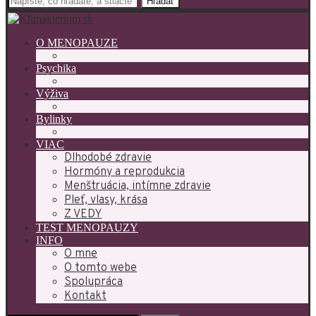
Hľadať
O MENOPAUZE
Psychika
Výživa
Bylinky
VIAC
Dlhodobé zdravie
Hormóny a reprodukcia
Menštruácia, intímne zdravie
Pleť, vlasy, krása
Z VEDY
TEST MENOPAUZY
INFO
O mne
O tomto webe
Spolupráca
Kontakt