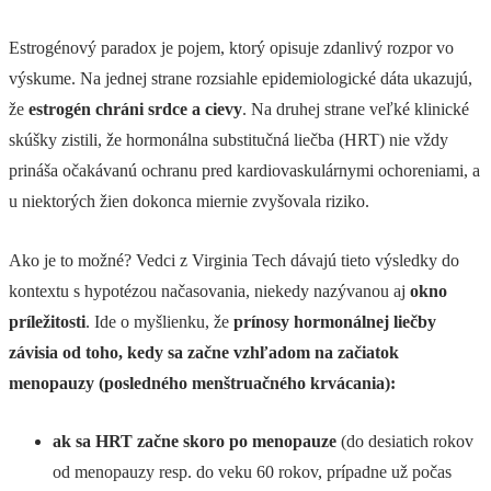
Estrogénový paradox je pojem, ktorý opisuje zdanlivý rozpor vo
výskume. Na jednej strane rozsiahle epidemiologické dáta ukazujú,
že
estrogén chráni srdce a cievy
. Na druhej strane veľké klinické
skúšky zistili, že hormonálna substitučná liečba (HRT) nie vždy
prináša očakávanú ochranu pred kardiovaskulárnymi ochoreniami, a
u niektorých žien dokonca miernie zvyšovala riziko.
Ako je to možné? Vedci z Virginia Tech dávajú tieto výsledky do
kontextu s hypotézou načasovania, niekedy nazývanou aj
okno
príležitosti
. Ide o myšlienku, že
prínosy hormonálnej liečby
závisia od toho, kedy sa začne vzhľadom na začiatok
menopauzy (posledného menštruačného krvácania):
ak sa HRT začne skoro po menopauze
(do desiatich rokov
od menopauzy resp. do veku 60 rokov, prípadne už počas