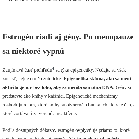
Estrogén riadi aj gény. Po menopauze
sa niektoré vypnú
4
Zaujímavá časť prehľadu
sa týka epigenetiky. Nedajte sa však
zmiasť, nejde o nič ezoterické.
Epigenetika skúma, ako sa mení
aktivita génov bez toho, aby sa menila samotná DNA.
Gény si
predstavte ako knihy v knižnici. Epigenetické mechanizmy
rozhodujú o tom, ktoré knihy sú otvorené a bunka ich aktívne číta, a
ktoré zostávajú zatvorené a neaktívne.
Podľa dostupných dôkazov estrogén ovplyvňuje priamo to, ktoré
stránky sú v bunkách „otvorené“.
V cievnych a srdcových