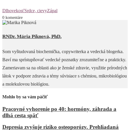
Dlhovekosť
Srdce, cievy
Zápal
0 komentáre
RNDr. Mária Piknová, PhD.
Som vyštudovaná biochemička, copywriterka a vedecká blogerka.
Baví ma sprístupňovať vedecké poznatky zrozumiteľne a prakticky.
Zameriavam sa na oblasti ako je ženské zdravie, využitie prírodných
látok v podpore zdravia a témy súvisiace s chémiou, mikrobiológiou
a molekulovou biológiou.
Mohlo by sa vám páčiť
Pracovné vyhorenie po 40: hormóny, záhrada a
dlhá cesta späť
Depresia zvyšuje riziko osteoporózy. Prehliadaná