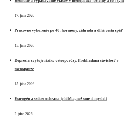
Rednutie a vypadávanie vlasov v menopauze: príčiny a čo s tým
17. júna 2026
Pracovné vyhorenie po 40: hormóny, záhrada a dlhá cesta späť
15. júna 2026
Depresia zvyšuje riziko osteoporózy. Prehliadaná súvislosť v
menopauze
15. júna 2026
Estrogén a srdce: ochrana je hlbšia, než sme si mysleli
2. júna 2026