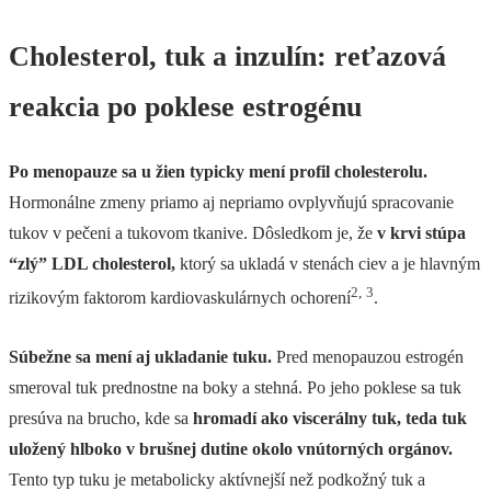
Cholesterol, tuk a inzulín: reťazová
reakcia po poklese estrogénu
Po menopauze sa u žien typicky mení profil cholesterolu.
Hormonálne zmeny priamo aj nepriamo ovplyvňujú spracovanie
tukov v pečeni a tukovom tkanive. Dôsledkom je, že
v krvi stúpa
“zlý” LDL cholesterol,
ktorý sa ukladá v stenách ciev a je hlavným
2
,
3
rizikovým faktorom kardiovaskulárnych ochorení
.
Súbežne sa mení aj ukladanie tuku.
Pred menopauzou estrogén
smeroval tuk prednostne na boky a stehná. Po jeho poklese sa tuk
presúva na brucho, kde sa
hromadí ako viscerálny tuk, teda tuk
uložený hlboko v brušnej dutine okolo vnútorných orgánov.
Tento typ tuku je metabolicky aktívnejší než podkožný tuk a