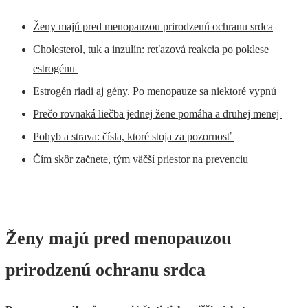
Ženy majú pred menopauzou prirodzenú ochranu srdca
Cholesterol, tuk a inzulín: reťazová reakcia po poklese
estrogénu
Estrogén riadi aj gény. Po menopauze sa niektoré vypnú
Prečo rovnaká liečba jednej žene pomáha a druhej menej
Pohyb a strava: čísla, ktoré stoja za pozornosť
Čím skôr začnete, tým väčší priestor na prevenciu
Ženy majú pred menopauzou
prirodzenú ochranu srdca