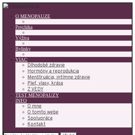
O MENOPAUZE
Psychika
Výživa
Bylinky
VIAC
Dlhodobé zdravie
Hormóny a reprodukcia
Menštruácia, intímne zdravie
Pleť, vlasy, krása
Z VEDY
TEST MENOPAUZY
INFO
O mne
O tomto webe
Spolupráca
Kontakt