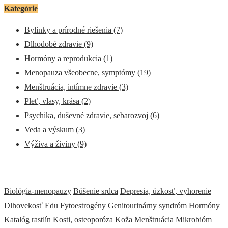
Kategórie
Bylinky a prírodné riešenia
(7)
Dlhodobé zdravie
(9)
Hormóny a reprodukcia
(1)
Menopauza všeobecne, symptómy
(19)
Menštruácia, intímne zdravie
(3)
Pleť, vlasy, krása
(2)
Psychika, duševné zdravie, sebarozvoj
(6)
Veda a výskum
(3)
Výživa a živiny
(9)
Biológia-menopauzy
Búšenie srdca
Depresia, úzkosť, vyhorenie
Dlhovekosť
Edu
Fytoestrogény
Genitourinárny syndróm
Hormóny
Katalóg rastlín
Kosti, osteoporóza
Koža
Menštruácia
Mikrobióm