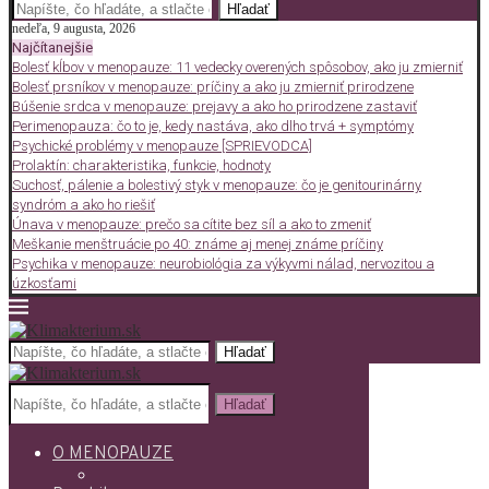
Hľadať
nedeľa, 9 augusta, 2026
Najčítanejšie
Bolesť kĺbov v menopauze: 11 vedecky overených spôsobov, ako ju zmierniť
Bolesť prsníkov v menopauze: príčiny a ako ju zmierniť prirodzene
Búšenie srdca v menopauze: prejavy a ako ho prirodzene zastaviť
Perimenopauza: čo to je, kedy nastáva, ako dlho trvá + symptómy
Psychické problémy v menopauze [SPRIEVODCA]
Prolaktín: charakteristika, funkcie, hodnoty
Suchosť, pálenie a bolestivý styk v menopauze: čo je genitourinárny
syndróm a ako ho riešiť
Únava v menopauze: prečo sa cítite bez síl a ako to zmeniť
Meškanie menštruácie po 40: známe aj menej známe príčiny
Psychika v menopauze: neurobiológia za výkyvmi nálad, nervozitou a
úzkosťami
Hľadať
Hľadať
O MENOPAUZE