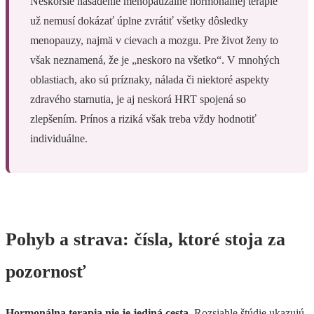
Neskoršie nasadenie menopauzálne hormonálnej terapie
už nemusí dokázať úplne zvrátiť všetky dôsledky
menopauzy, najmä v cievach a mozgu. Pre život ženy to
však neznamená, že je „neskoro na všetko“. V mnohých
oblastiach, ako sú príznaky, nálada či niektoré aspekty
zdravého starnutia, je aj neskorá HRT spojená so
zlepšením. Prínos a riziká však treba vždy hodnotiť
individuálne.
Pohyb a strava: čísla, ktoré stoja za
pozornosť
Hormonálna terapia nie je jediná cesta.
Rozsiahle štúdie ukazujú,