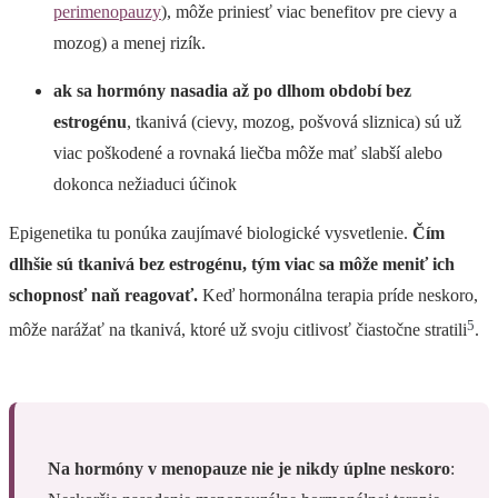
perimenopauzy
), môže priniesť viac benefitov pre cievy a
mozog) a menej rizík.
ak sa hormóny nasadia až po dlhom období bez
estrogénu
, tkanivá (cievy, mozog, pošvová sliznica) sú už
viac poškodené a rovnaká liečba môže mať slabší alebo
dokonca nežiaduci účinok
Epigenetika tu ponúka zaujímavé biologické vysvetlenie.
Čím
dlhšie sú tkanivá bez estrogénu, tým viac sa môže meniť ich
schopnosť naň reagovať.
Keď hormonálna terapia príde neskoro,
5
môže narážať na tkanivá, ktoré už svoju citlivosť čiastočne stratili
.
Na hormóny v menopauze nie je nikdy úplne neskoro
: