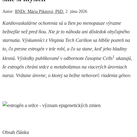
Autor:
RNDr. Mária Piknová, PhD.
2. júna 2026
Kardiovaskulárne ochorenia sú u žien po menopauze výrazne
bežnejšie než pred ňou. Nie je to náhoda ani dôsledok obyčajného
starnutia. Výskumníci z Virginia Tech Carilion
sa hlbšie pozreli na
to, čo presne estrogén v tele robí, a čo sa stane, keď jeho hladiny
1
klesnú. Výsledky publikované v odbornom časopise Cells
ukazujú,
že estrogén chráni srdce a metabolizmus na viacerých úrovniach
naraz. Vrátane úrovne, o ktorej sa bežne nehovorí: riadenia génov.
Obsah článku