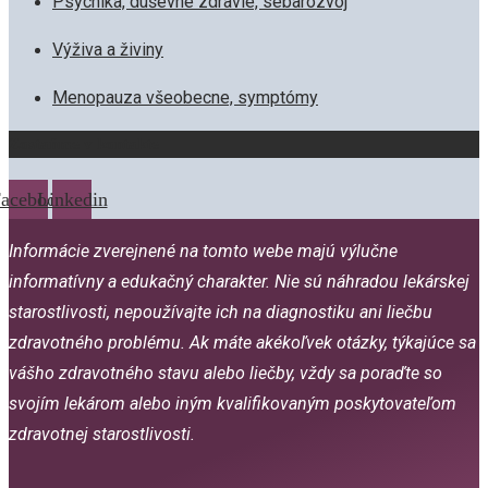
Psychika, duševné zdravie, sebarozvoj
Výživa a živiny
Menopauza všeobecne, symptómy
Zostaňme v kontakte
acebook
Linkedin
Informácie zverejnené na tomto webe majú výlučne
informatívny a edukačný charakter. Nie sú náhradou lekárskej
starostlivosti, nepoužívajte ich na diagnostiku ani liečbu
zdravotného problému. Ak máte akékoľvek otázky, týkajúce sa
vášho zdravotného stavu alebo liečby, vždy sa poraďte so
svojím lekárom alebo iným kvalifikovaným poskytovateľom
zdravotnej starostlivosti.