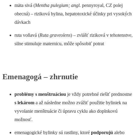
mäta sivá (
Mentha pulegium; angl.
pennyroyal, CZ polej
obecná) – riziková bylina, hepatotoxické účinky pri vysokých
dávkach
ruta voňavá (
Ruta graveolens
) – zvlášť riziková v tehotenstve,
silne stimuluje maternicu, môže spôsobiť potrat
Emenagogá – zhrnutie
problémy s menštruáciou
je vždy potrebné riešiť prednostne
s lekárom
a až následne možno zvážiť použitie byliniek na
vyvolanie menštruácie či úpravu cyklu ako doplnkovú
možnosť.
emenagogické bylinky sú rastliny, ktoré
podporujú
alebo