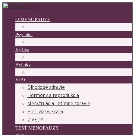
O MENOPAUZE
Psychika
Výživa
Bylinky
VIAC
Dlhodobé zdravie
Hormóny a reprodukcia
Menštruácia, intímne zdravie
Pleť, vlasy, krása
Z VEDY
TEST MENOPAUZY