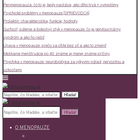
Perimenopauza: čo to je, kedy nastáva, ako dlho trvá + symptómy
Psychické problémy v menopauze [SPRIEVODCA]
Prolaktín: charakteristika, funkcie, hodnoty
Suchosť, pálenie a bolestivý styk v menopauze: čo je genitourinárny
syndróm a ako ho riešiť
Únava v menopauze: prečo sa cítite bez síl a ako to zmeniť
Meškanie menštruácie po 40: známe aj menej známe príčiny
Psychika v menopauze: neurobiológia za výkyvmi nálad, nervozitou a
úzkosťami
Hľadať
Hľadať
O MENOPAUZE