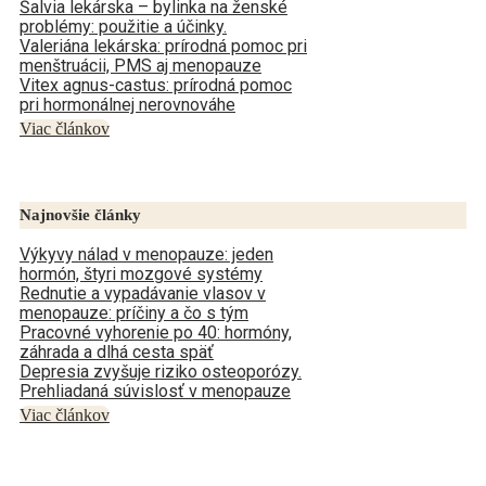
Šalvia lekárska – bylinka na ženské
problémy: použitie a účinky.
Valeriána lekárska: prírodná pomoc pri
menštruácii, PMS aj menopauze
Vitex agnus-castus: prírodná pomoc
pri hormonálnej nerovnováhe
Viac článkov
Najnovšie články
Výkyvy nálad v menopauze: jeden
hormón, štyri mozgové systémy
Rednutie a vypadávanie vlasov v
menopauze: príčiny a čo s tým
Pracovné vyhorenie po 40: hormóny,
záhrada a dlhá cesta späť
Depresia zvyšuje riziko osteoporózy.
Prehliadaná súvislosť v menopauze
Viac článkov