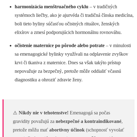
harmonizácia menštruačného cyklu
– v tradičných
systémoch liečby, ako je ajurvéda či tradičná čínska medicína,
boli tieto byliny súčasťou očistných rituálov, ženských
elixírov a zmesí podporujúcich hormonálnu rovnováhu.
očistenie maternice po pôrode alebo potrate
– v minulosti
sa emenagogické bylinky využívali na odplavenie zvyškov
krvi či tkaniva z maternice. Dnes sa však takýto prístup
nepovažuje za bezpečný, pretože môže oddialiť včasnú
diagnostiku a ohroziť zdravie ženy.
⚠️
Nikdy nie v tehotenstve!
Emenagogá sa počas
gravidity považujú za
nebezpečné a kontraindikované
,
pretože môžu mať
abortívny účinok
(schopnosť vyvolať