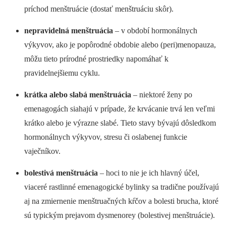
príchod menštruácie (dostať menštruáciu skôr).
nepravidelná menštruácia
– v období hormonálnych
výkyvov, ako je popôrodné obdobie alebo (peri)menopauza,
môžu tieto prírodné prostriedky napomáhať k
pravidelnejšiemu cyklu.
krátka alebo slabá menštruácia
– niektoré ženy po
emenagogách siahajú v prípade, že krvácanie trvá len veľmi
krátko alebo je výrazne slabé. Tieto stavy bývajú dôsledkom
hormonálnych výkyvov, stresu či oslabenej funkcie
vaječníkov.
bolestivá menštruácia
– hoci to nie je ich hlavný účel,
viaceré rastlinné emenagogické bylinky sa tradične používajú
aj na zmiernenie menštruačných kŕčov a bolesti brucha, ktoré
sú typickým prejavom dysmenorey (bolestivej menštruácie).