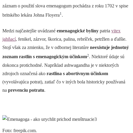
záznam o použití slova emenagogum pochádza z roku 1702 v spise
1
britského lekára Johna Floyera
.
Medzi najčastejšie uvádzané
emenagogické byliny
patria
vitex
jahňací
, fenikel, zázvor, škorica, palina, rebríček, petržlen a ďalšie.
Stojí však za zmienku, že v odbornej literatúre
neexistuje jednotný
2
zoznam rastlín s emenagogickým účinkom
. Niektoré údaje sú
dokonca protichodné. Napríklad ashwagandha je v niektorých
zdrojoch označená ako
rastlina s abortívnym účinkom
(vyvolávajúca potrat), zatiaľ čo v iných bola historicky používaná
na
prevenciu potratu
.
Foto: freepik.com.