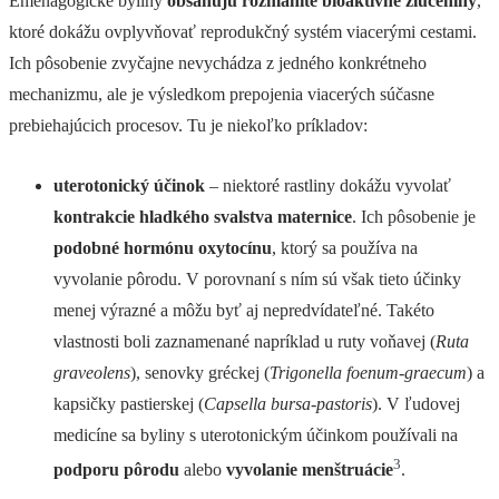
Emenagogické byliny
obsahujú rozmanité bioaktívne zlúčeniny
,
ktoré dokážu ovplyvňovať reprodukčný systém viacerými cestami.
Ich pôsobenie zvyčajne nevychádza z jedného konkrétneho
mechanizmu, ale je výsledkom prepojenia viacerých súčasne
prebiehajúcich procesov. Tu je niekoľko príkladov:
uterotonický účinok
– niektoré rastliny dokážu vyvolať
kontrakcie hladkého svalstva maternice
. Ich pôsobenie je
podobné hormónu oxytocínu
, ktorý sa používa na
vyvolanie pôrodu. V porovnaní s ním sú však tieto účinky
menej výrazné a môžu byť aj nepredvídateľné. Takéto
vlastnosti boli zaznamenané napríklad u ruty voňavej (
Ruta
graveolens
), senovky gréckej (
Trigonella foenum-graecum
) a
kapsičky pastierskej (
Capsella bursa-pastoris
). V ľudovej
medicíne sa byliny s uterotonickým účinkom používali na
3
podporu pôrodu
alebo
vyvolanie menštruácie
.