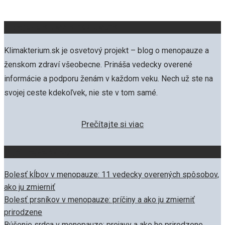
O projekte KLIMAKTERIUM.SK
Klimakterium.sk je osvetový projekt – blog o menopauze a
ženskom zdraví všeobecne. Prináša vedecky overené
informácie a podporu ženám v každom veku. Nech už ste na
svojej ceste kdekoľvek, nie ste v tom samé.
Prečítajte si viac
Najčítanejšie články
Bolesť kĺbov v menopauze: 11 vedecky overených spôsobov,
ako ju zmierniť
Bolesť prsníkov v menopauze: príčiny a ako ju zmierniť
prirodzene
Búšenie srdca v menopauze: prejavy a ako ho prirodzene