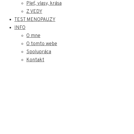
Pleť, vlasy, krása
Z VEDY
TEST MENOPAUZY
INFO
O mne
O tomto webe
Spolupráca
Kontakt