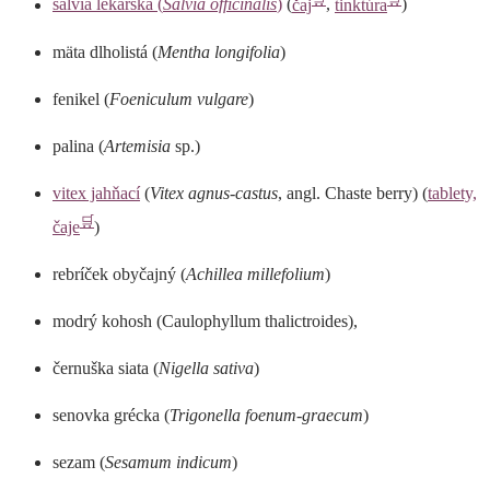
šalvia lekárska (
Salvia officinalis
)
(
čaj
,
tinktúra
)
mäta dlholistá (
Mentha longifolia
)
fenikel (
Foeniculum vulgare
)
palina (
Artemisia
sp.)
vitex jahňací
(
Vitex agnus-castus
, angl. Chaste berry) (
tablety,
🛒
čaje
)
rebríček obyčajný (
Achillea millefolium
)
modrý kohosh (Caulophyllum thalictroides),
černuška siata (
Nigella sativa
)
senovka grécka (
Trigonella foenum-graecum
)
sezam (
Sesamum indicum
)