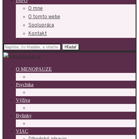
INFO
O mne
O tomto webe
Spolupráca
Kontakt
Hľadať
O MENOPAUZE
Psychika
Výživa
Bylinky
VIAC