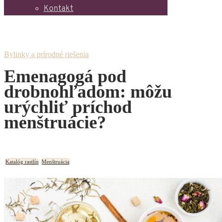
Kontakt
Bylinky a prírodné riešenia
Emenagogá pod
drobnohľadom: môžu
urýchliť príchod
menštruácie?
Katalóg rastlín
Menštruácia