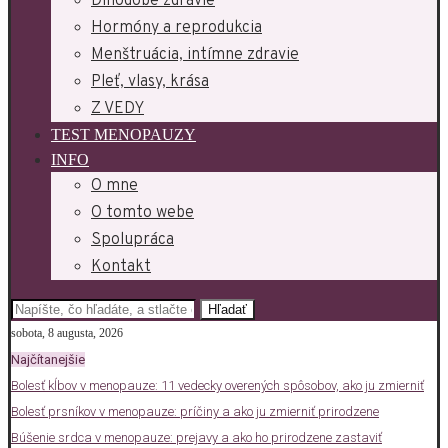
Dlhodobé zdravie
Hormóny a reprodukcia
Menštruácia, intímne zdravie
Pleť, vlasy, krása
Z VEDY
TEST MENOPAUZY
INFO
O mne
O tomto webe
Spolupráca
Kontakt
Hľadať
sobota, 8 augusta, 2026
Najčítanejšie
Bolesť kĺbov v menopauze: 11 vedecky overených spôsobov, ako ju zmierniť
Bolesť prsníkov v menopauze: príčiny a ako ju zmierniť prirodzene
Búšenie srdca v menopauze: prejavy a ako ho prirodzene zastaviť