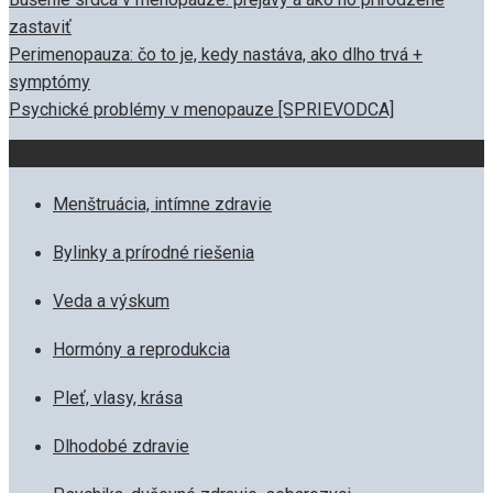
zastaviť
Perimenopauza: čo to je, kedy nastáva, ako dlho trvá +
symptómy
Psychické problémy v menopauze [SPRIEVODCA]
Kategórie
Menštruácia, intímne zdravie
Bylinky a prírodné riešenia
Veda a výskum
Hormóny a reprodukcia
Pleť, vlasy, krása
Dlhodobé zdravie