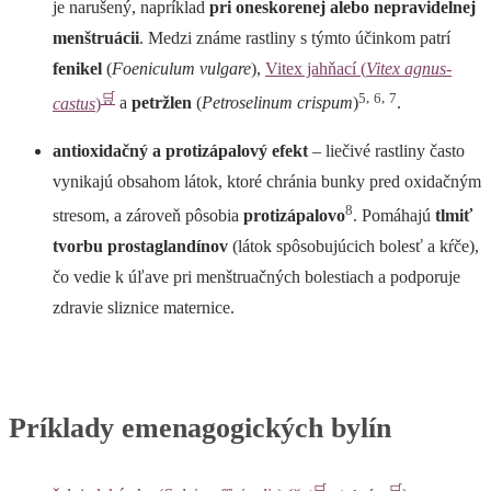
je narušený, napríklad
pri
oneskorenej alebo nepravidelnej
menštruácii
. Medzi známe rastliny s týmto účinkom patrí
fenikel
(
Foeniculum vulgare
),
Vitex jahňací (
Vitex agnus-
🛒
5
,
6
,
7
castus
)
a
petržlen
(
Petroselinum crispum
)
.
antioxidačný a protizápalový efekt
– liečivé rastliny často
vynikajú obsahom látok, ktoré chránia bunky pred oxidačným
8
stresom, a zároveň pôsobia
protizápalovo
. Pomáhajú
tlmiť
tvorbu prostaglandínov
(látok spôsobujúcich bolesť a kŕče),
čo vedie k úľave pri menštruačných bolestiach a podporuje
zdravie sliznice maternice.
Príklady emenagogických bylín
🛒
🛒