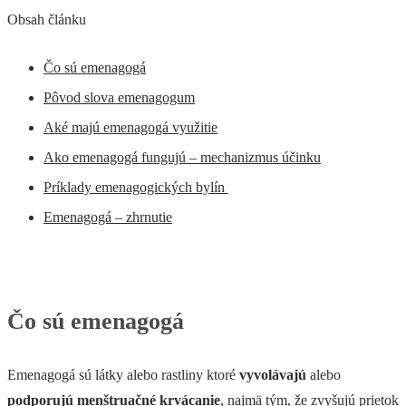
Obsah článku
Čo sú emenagogá
Pôvod slova emenagogum
Aké majú emenagogá využitie
Ako emenagogá fungujú – mechanizmus účinku
Príklady emenagogických bylín
Emenagogá – zhrnutie
Čo sú emenagogá
Emenagogá sú látky alebo rastliny ktoré
vyvolávajú
alebo
podporujú menštruačné krvácanie
, najmä tým, že zvyšujú prietok