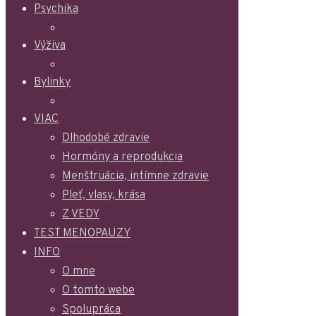
Psychika
Výživa
Bylinky
VIAC
Dlhodobé zdravie
Hormóny a reprodukcia
Menštruácia, intímne zdravie
Pleť, vlasy, krása
Z VEDY
TEST MENOPAUZY
INFO
O mne
O tomto webe
Spolupráca