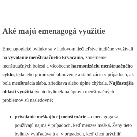
Aké majú emenagogá využitie
Emenagogické bylinky sa v ľudovom liečiteľstve tradične využívali
na
vyvolanie menštruačného krvácania
, zmiernenie
menštruačných bolestí a všeobecne
harmonizáciu menštruačného
cyklu
, teda jeho prirodzené obnovenie a stabilizáciu v prípadoch, ak
bola menštruácia slabá, zriedkavá alebo úplne chýbala.
Najčastejšie
oblasti využitia
týchto byliniek na úpravu menštruačných
problémov sú nasledovné:
privolanie meškajúcej menštruácie
– emenagogá sa
používajú najmä v prípadoch, keď menzes mešká. Ženy tieto
bylinky vyhľadávajú aj v prípadoch, keď chcú urýchliť