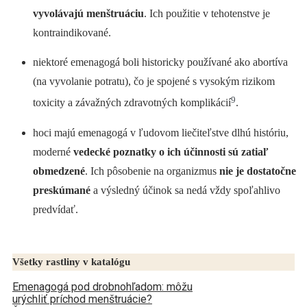
vyvolávajú menštruáciu
. Ich použitie v tehotenstve je
kontraindikované.
niektoré emenagogá boli historicky používané ako abortíva
(na vyvolanie potratu), čo je spojené s vysokým rizikom
9
toxicity a závažných zdravotných komplikácií
.
hoci majú emenagogá v ľudovom liečiteľstve dlhú históriu,
moderné
vedecké poznatky o ich účinnosti sú zatiaľ
obmedzené
. Ich pôsobenie na organizmus
nie je dostatočne
preskúmané
a výsledný účinok sa nedá vždy spoľahlivo
predvídať.
Všetky rastliny v katalógu
Emenagogá pod drobnohľadom: môžu
urýchliť príchod menštruácie?