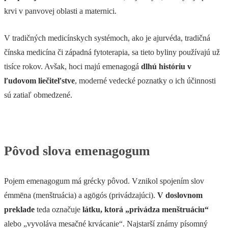
krvi v panvovej oblasti a maternici.
V tradičných medicínskych systémoch, ako je ajurvéda, tradičná
čínska medicína či západná fytoterapia, sa tieto byliny používajú už
tisíce rokov. Avšak, hoci majú emenagogá
dlhú históriu v
ľudovom liečiteľstve
, moderné vedecké poznatky o ich účinnosti
sú zatiaľ obmedzené.
Pôvod slova emenagogum
Pojem emenagogum má grécky pôvod. Vznikol spojením slov
émmēna (menštruácia) a agōgós (privádzajúci).
V doslovnom
preklade
teda označuje
látku, ktorá „privádza menštruáciu“
alebo „vyvoláva mesačné krvácanie“. Najstarší známy písomný